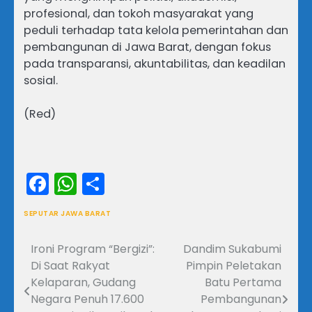
profesional, dan tokoh masyarakat yang
peduli terhadap tata kelola pemerintahan dan
pembangunan di Jawa Barat, dengan fokus
pada transparansi, akuntabilitas, dan keadilan
sosial.
(Red)
Facebook
WhatsApp
Share
SEPUTAR JAWA BARAT
Ironi Program “Bergizi”:
Dandim Sukabumi
Navigasi
Di Saat Rakyat
Pimpin Peletakan
pos
Kelaparan, Gudang
Batu Pertama
Negara Penuh 17.600
Pembangunan