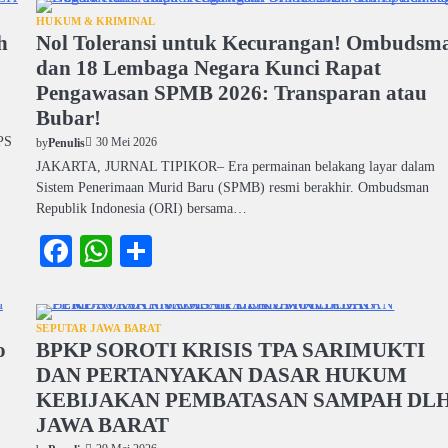
HUKUM & KRIMINAL
h
Nol Toleransi untuk Kecurangan! Ombudsm
dan 18 Lembaga Negara Kunci Rapat
Pengawasan SPMB 2026: Transparan atau
Bubar!
PS
30 Mei 2026
by
Penulis
JAKARTA, JURNAL TIPIKOR– Era permainan belakang layar dalam
Sistem Penerimaan Murid Baru (SPMB) resmi berakhir. Ombudsman
Republik Indonesia (ORI) bersama…
Facebook
WhatsApp
Share
SEPUTAR JAWA BARAT
o
BPKP SOROTI KRISIS TPA SARIMUKTI
DAN PERTANYAKAN DASAR HUKUM
KEBIJAKAN PEMBATASAN SAMPAH DL
JAWA BARAT