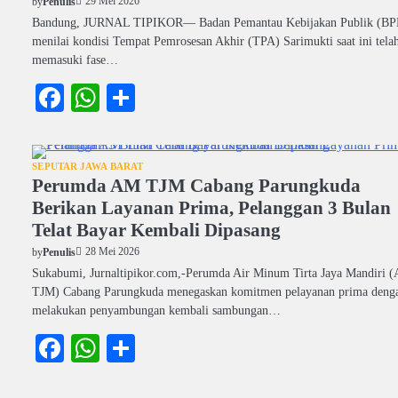
29 Mei 2026
by
Penulis
Bandung, JURNAL TIPIKOR— Badan Pemantau Kebijakan Publik (B
menilai kondisi Tempat Pemrosesan Akhir (TPA) Sarimukti saat ini tela
memasuki fase…
Facebook
WhatsApp
Share
SEPUTAR JAWA BARAT
Perumda AM TJM Cabang Parungkuda
Berikan Layanan Prima, Pelanggan 3 Bulan
Telat Bayar Kembali Dipasang
28 Mei 2026
by
Penulis
Sukabumi, Jurnaltipikor.com,-Perumda Air Minum Tirta Jaya Mandiri 
TJM) Cabang Parungkuda menegaskan komitmen pelayanan prima deng
melakukan penyambungan kembali sambungan…
Facebook
WhatsApp
Share