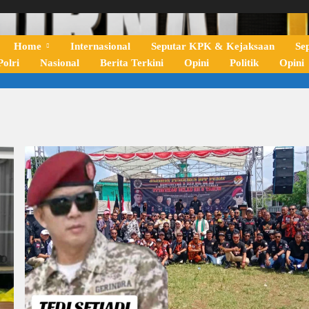
Home
Internasional
Seputar KPK & Kejaksaan
Se
olri
Nasional
Berita Terkini
Opini
Politik
Opini