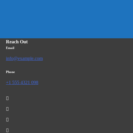
Reach Out
Email
info@example.com
Phone
+1 555 4321 098