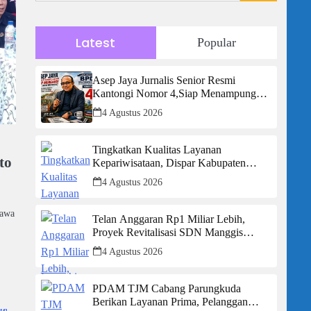
Latest
Popular
Asep Jaya Jurnalis Senior Resmi
Kantongi Nomor 4,Siap Menampung
Aspirasi Masyarakat Desa Cikampek
4 Agustus 2026
Utara
Tingkatkan Kualitas Layanan
to
Kepariwisataan, Dispar Kabupaten
Sukabumi Launching Parkir Wisata
4 Agustus 2026
Someah
Jawa
Telan Anggaran Rp1 Miliar Lebih,
Proyek Revitalisasi SDN Manggis
Diduga Abaikan SMKK dan Lemah
4 Agustus 2026
Pengawasan, Nyawa Pekerja Jadi
Taruhan
PDAM TJM Cabang Parungkuda
Berikan Layanan Prima, Pelanggan