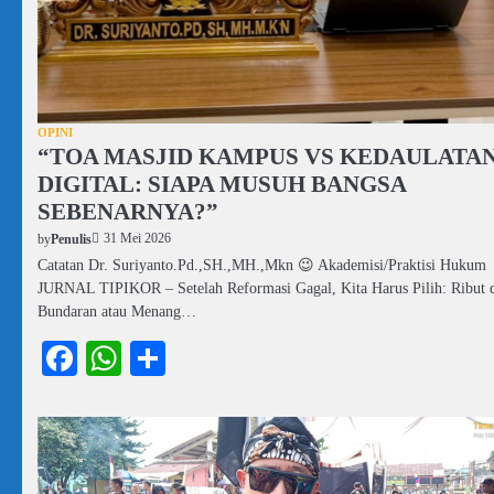
OPINI
“TOA MASJID KAMPUS VS KEDAULATA
DIGITAL: SIAPA MUSUH BANGSA
SEBENARNYA?”
31 Mei 2026
by
Penulis
Catatan Dr. Suriyanto.Pd.,SH.,MH.,Mkn 😉 Akademisi/Praktisi Hukum
JURNAL TIPIKOR – Setelah Reformasi Gagal, Kita Harus Pilih: Ribut 
Bundaran atau Menang…
Facebook
WhatsApp
Share