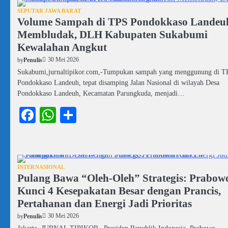
SEPUTAR JAWA BARAT
Volume Sampah di TPS Pondokkaso Landeu
Membludak, DLH Kabupaten Sukabumi
Kewalahan Angkut
30 Mei 2026
by
Penulis
Sukabumi,jurnaltipikor.com,-Tumpukan sampah yang menggunung di T
Pondokkaso Landeuh, tepat disamping Jalan Nasional di wilayah Desa
Pondokkaso Landeuh, Kecamatan Parungkuda, menjadi…
Facebook
WhatsApp
Share
INTERNASIONAL
Pulang Bawa “Oleh-Oleh” Strategis: Prabow
Kunci 4 Kesepakatan Besar dengan Prancis,
Pertahanan dan Energi Jadi Prioritas
30 Mei 2026
by
Penulis
Jakarta, JURNAL TIPIKOR– Presiden Republik Indonesia, Prabowo