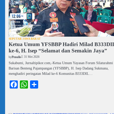
SEPUTAR JAWA BARAT
Ketua Umum YFSBBP Hadiri Milad B333DI
ke-6, H. Isep “Selamat dan Semakin Jaya”
31 Mei 2026
by
Penulis
Sukabumi, Jurnaltipikor.com,-Ketua Umum Yayasan Forum Silaturahmi
Barisan Benteng Pajampangan (YFSBBP), H. Isep Dadang Sukmana,
menghadiri peringatan Milad ke-6 Komunitas B333DIL…
Facebook
WhatsApp
Share