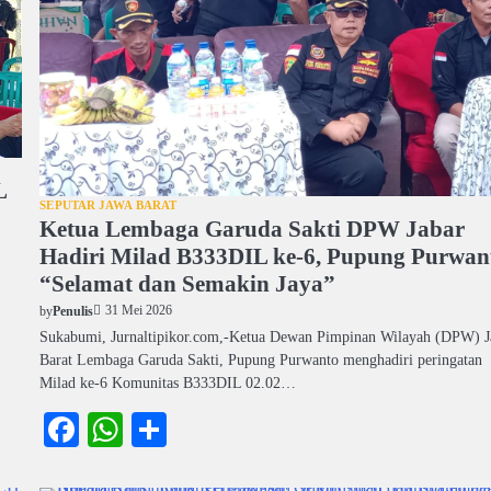
L
SEPUTAR JAWA BARAT
Ketua Lembaga Garuda Sakti DPW Jabar
Hadiri Milad B333DIL ke-6, Pupung Purwan
“Selamat dan Semakin Jaya”
31 Mei 2026
by
Penulis
Sukabumi, Jurnaltipikor.com,-Ketua Dewan Pimpinan Wilayah (DPW) 
Barat Lembaga Garuda Sakti, Pupung Purwanto menghadiri peringatan
Milad ke-6 Komunitas B333DIL 02.02…
Facebook
WhatsApp
Share