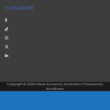
+1 555 4321 098
Copyright © 2026
| News Access by
Ascendoor
| Powered by
WordPress
.