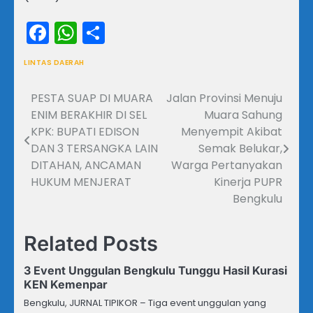
Facebook
WhatsApp
Share
LINTAS DAERAH
PESTA SUAP DI MUARA
Jalan Provinsi Menuju
Navigasi
ENIM BERAKHIR DI SEL
Muara Sahung
pos
KPK: BUPATI EDISON
Menyempit Akibat
DAN 3 TERSANGKA LAIN
Semak Belukar,
DITAHAN, ANCAMAN
Warga Pertanyakan
HUKUM MENJERAT
Kinerja PUPR
Bengkulu
Related Posts
3 Event Unggulan Bengkulu Tunggu Hasil Kurasi
KEN Kemenpar
Bengkulu, JURNAL TIPIKOR – Tiga event unggulan yang