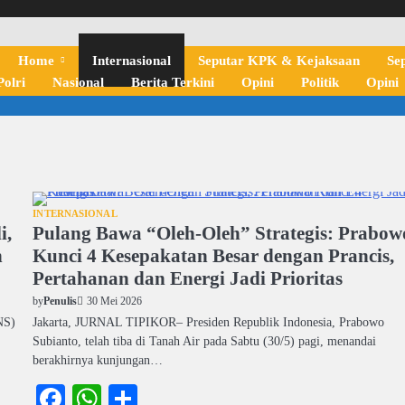
Home
Internasional
Seputar KPK & Kejaksaan
Se
olri
Nasional
Berita Terkini
Opini
Politik
Opini
INTERNASIONAL
i,
Pulang Bawa “Oleh-Oleh” Strategis: Prabow
n
Kunci 4 Kesepakatan Besar dengan Prancis,
Pertahanan dan Energi Jadi Prioritas
30 Mei 2026
by
Penulis
NS)
Jakarta, JURNAL TIPIKOR– Presiden Republik Indonesia, Prabowo
Subianto, telah tiba di Tanah Air pada Sabtu (30/5) pagi, menandai
berakhirnya kunjungan…
Facebook
WhatsApp
Share