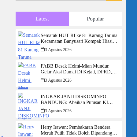
Latest
Popular
Semarak HUT RI ke 81 Karang Taruna
Kecamatan Banyusari Kompak Hiasi
Gapura Kantor Camat
3 Agustus 2026
FABB Desak Helmi-Mian Mundur,
Gelar Aksi Damai Di Kejati, DPRD,
Dan Kantor Gubernur Bengkulu
3 Agustus 2026
INGKAR JANJI DISKOMINFO
BANDUNG: Abaikan Putusan KI
Jabar, BPKP Siap Giring ke Pengadilan
3 Agustus 2026
Negeri untuk Eksekusi Paksa
Herry Irawan: Pembakaran Bendera
Merah Putih Tidak Boleh Dipandang