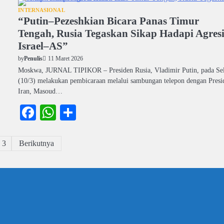
INTERNASIONAL
“Putin–Pezeshkian Bicara Panas Timur
Tengah, Rusia Tegaskan Sikap Hadapi Agres
Israel–AS”
11 Maret 2026
by
Penulis
Moskwa, JURNAL TIPIKOR – Presiden Rusia, Vladimir Putin, pada Se
(10/3) melakukan pembicaraan melalui sambungan telepon dengan Presi
Iran, Masoud…
Facebook
WhatsApp
Share
3
Berikutnya