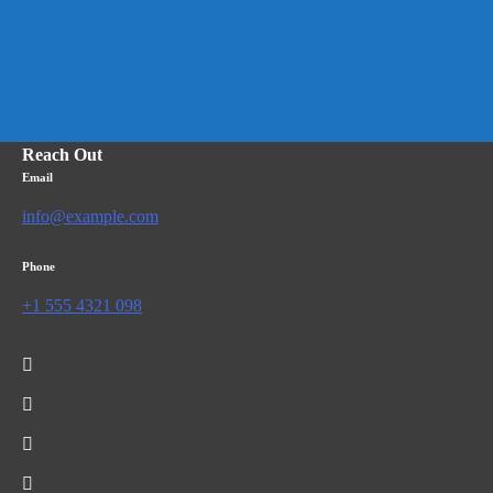
Reach Out
Email
info@example.com
Phone
+1 555 4321 098