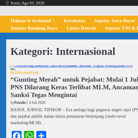
Skip
Senin, Agu 03, 2026
to
content
Hukum & Kriminal
Kesehatan
Seputar Jawa Barat
Seputar Bandung Raya
Lintas Daerah
Seputar TNI & P
Kategori:
Internasional
INTERNASIONAL
“Gunting Merah” untuk Pejabat: Mulai 1 Jul
PNS Dilarang Keras Terlibat MLM, Ancama
Sanksi Tegas Mengintai
4 Juli 2026
by
Penulis
HANOI, JURNAL TIPIKOR – Era ambigu bagi pegawai negeri sipil (P
dan pejabat publik dalam dunia pemasaran berjenjang (multi-level
marketing/MLM)…
Facebook
WhatsApp
Share