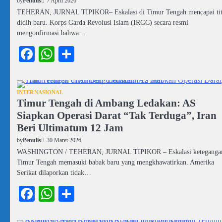
7 April 2026
by
Penulis
TEHERAN, JURNAL TIPIKOR– Eskalasi di Timur Tengah mencapai tit
didih baru. Korps Garda Revolusi Islam (IRGC) secara resmi
mengonfirmasi bahwa…
Facebook
WhatsApp
Share
INTERNASIONAL
Timur Tengah di Ambang Ledakan: AS
Siapkan Operasi Darat “Tak Terduga”, Iran
Beri Ultimatum 12 Jam
30 Maret 2026
by
Penulis
WASHINGTON / TEHERAN, JURNAL TIPIKOR – Eskalasi ketegangan
Timur Tengah memasuki babak baru yang mengkhawatirkan. Amerika
Serikat dilaporkan tidak…
Facebook
WhatsApp
Share