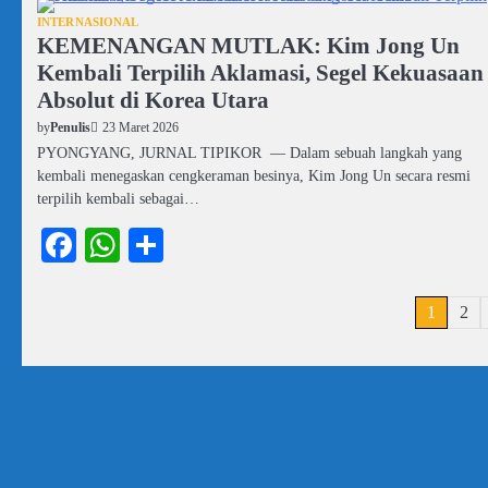
INTERNASIONAL
KEMENANGAN MUTLAK: Kim Jong Un
Kembali Terpilih Aklamasi, Segel Kekuasaan
Absolut di Korea Utara
23 Maret 2026
by
Penulis
PYONGYANG, JURNAL TIPIKOR — Dalam sebuah langkah yang
kembali menegaskan cengkeraman besinya, Kim Jong Un secara resmi
terpilih kembali sebagai…
Facebook
WhatsApp
Share
Paginasi
1
2
pos