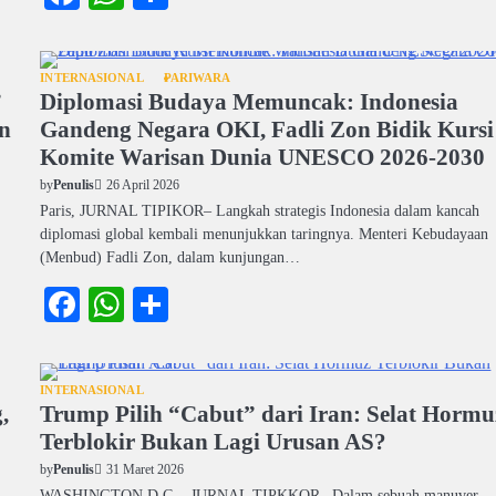
INTERNASIONAL
PARIWARA
”
Diplomasi Budaya Memuncak: Indonesia
n
Gandeng Negara OKI, Fadli Zon Bidik Kursi
Komite Warisan Dunia UNESCO 2026-2030
26 April 2026
by
Penulis
Paris, JURNAL TIPIKOR– Langkah strategis Indonesia dalam kancah
diplomasi global kembali menunjukkan taringnya. Menteri Kebudayaan
(Menbud) Fadli Zon, dalam kunjungan…
Facebook
WhatsApp
Share
INTERNASIONAL
,
Trump Pilih “Cabut” dari Iran: Selat Hormu
Terblokir Bukan Lagi Urusan AS?
31 Maret 2026
by
Penulis
WASHINGTON D.C. , JURNAL TIPKKOR– Dalam sebuah manuver