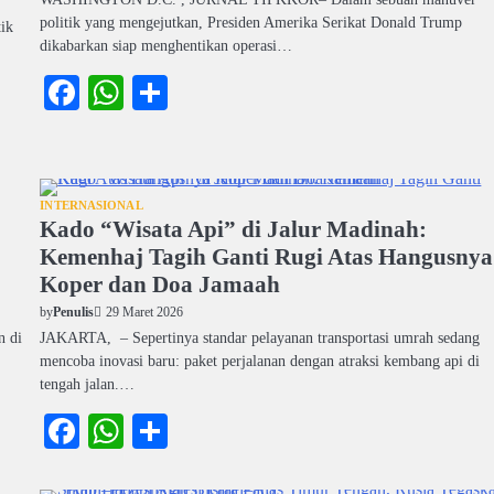
politik yang mengejutkan, Presiden Amerika Serikat Donald Trump
ik
dikabarkan siap menghentikan operasi…
Facebook
WhatsApp
Share
INTERNASIONAL
Kado “Wisata Api” di Jalur Madinah:
Kemenhaj Tagih Ganti Rugi Atas Hangusnya
Koper dan Doa Jamaah
29 Maret 2026
by
Penulis
 di
JAKARTA, – Sepertinya standar pelayanan transportasi umrah sedang
mencoba inovasi baru: paket perjalanan dengan atraksi kembang api di
tengah jalan.…
Facebook
WhatsApp
Share