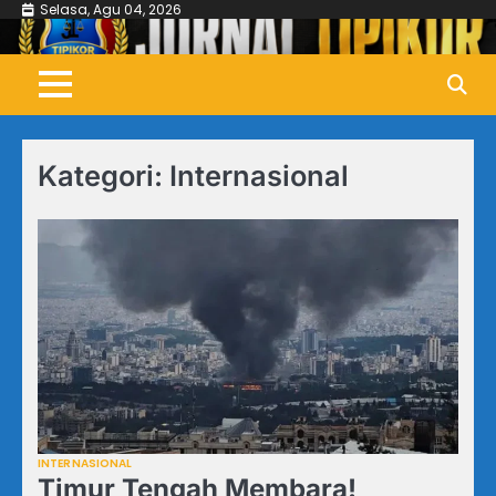
Skip
Selasa, Agu 04, 2026
to
content
Kategori:
Internasional
INTERNASIONAL
Timur Tengah Membara!