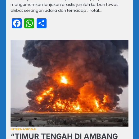
mengumumkan lonjakan drastis jumlah korban tewas
akibat serangan udara dan terhadap . Total…
Facebook
WhatsApp
Share
INTERNASIONAL
“TIMUR TENGAH DI AMBANG