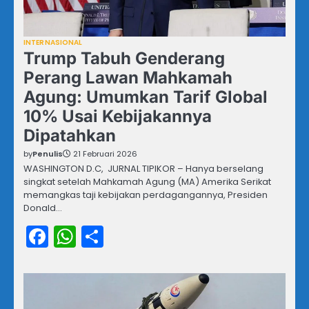
INTERNASIONAL
Trump Tabuh Genderang
Perang Lawan Mahkamah
Agung: Umumkan Tarif Global
10% Usai Kebijakannya
Dipatahkan
by
Penulis
21 Februari 2026
WASHINGTON D.C, JURNAL TIPIKOR – Hanya berselang
singkat setelah Mahkamah Agung (MA) Amerika Serikat
memangkas taji kebijakan perdagangannya, Presiden
Donald…
Facebook
WhatsApp
Share