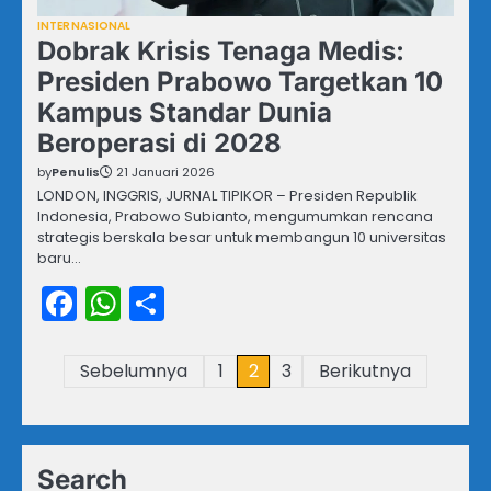
INTERNASIONAL
Dobrak Krisis Tenaga Medis:
Presiden Prabowo Targetkan 10
Kampus Standar Dunia
Beroperasi di 2028
by
Penulis
21 Januari 2026
LONDON, INGGRIS, JURNAL TIPIKOR – Presiden Republik
Indonesia, Prabowo Subianto, mengumumkan rencana
strategis berskala besar untuk membangun 10 universitas
baru…
Facebook
WhatsApp
Share
Paginasi
Sebelumnya
1
2
3
Berikutnya
pos
Search