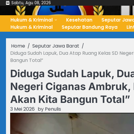
Skip
Sabtu, Agu 08, 2026
to
content
Hukum & Kriminal
Kesehatan
Seputar Jawa
Hukum & Kriminal
Seputar Bandung Raya
Li
Home
Seputar Jawa Barat
Diduga Sudah Lapuk, Dua Atap Ruang Kelas SD Negeri
Bangun Total”
Diduga Sudah Lapuk, Dua
Negeri Ciganas Ambruk, 
Akan Kita Bangun Total”
3 Mei 2026
by
Penulis