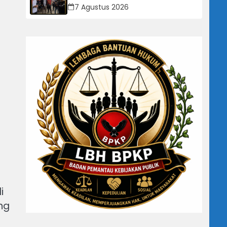
Dipertanyakan: Perusahaan Klaim
7 Agustus 2026
Rugi, Laporan Keuangan Justru
Tunjukkan Penurunan Laba.
i
ng