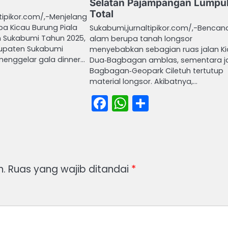
Selatan Pajampangan Lumpu
Total
tipikor.com/,-Menjelang
a Kicau Burung Piala
Sukabumi,jurnaltipikor.com/,-Bencan
 Sukabumi Tahun 2025,
alam berupa tanah longsor
upaten Sukabumi
menyebabkan sebagian ruas jalan Ki
enggelar gala dinner…
Dua‑Bagbagan amblas, sementara ja
Bagbagan‑Geopark Ciletuh tertutup
book
atsApp
Share
material longsor. Akibatnya,…
Facebook
WhatsApp
Share
n.
Ruas yang wajib ditandai
*