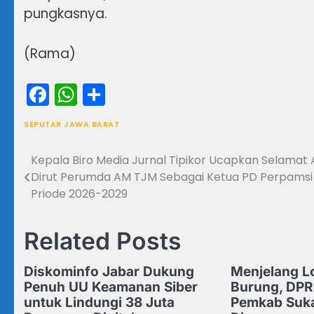
pungkasnya.
(Rama)
Facebook
WhatsApp
Share
SEPUTAR JAWA BARAT
Kepala Biro Media Jurnal Tipikor Ucapkan Selamat 
Navigasi
Dirut Perumda AM TJM Sebagai Ketua PD Perpamsi
pos
Priode 2026-2029
Related Posts
Diskominfo Jabar Dukung
Menjelang L
Penuh UU Keamanan Siber
Burung, DP
untuk Lindungi 38 Juta
Pemkab Suka