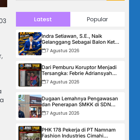
Latest
Popular
03
Indra Setiawan, S.E., Naik
Gelanggang Sebagai Balon Ketua
DPK KNPI Kecamatan Ciambar
7 Agustus 2026
,
Dari Pemburu Koruptor Menjadi
Tersangka: Febrie Adriansyah
Tiba di Kejagung Berborgol, Bawa
7 Agustus 2026
Map Biru dan Senyum Penuh
a
Teka-teki
Dugaan Lemahnya Pengawasan
Ia
dan Penerapan SMKK di SDN
Manggis, Ketua Komisi IV “Kami
7 Agustus 2026
Tidak Akan Segan Menindak”
PHK 178 Pekerja di PT Namnam
Fashion Industries Cimahi