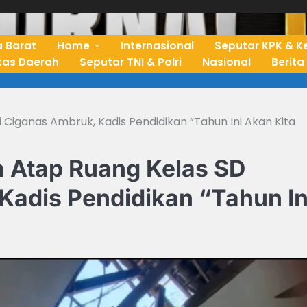
 Barat
Home
Internasional
Seputar KPK & K
ntas Daerah
Seputar TNI & Polri
Nasional
Berita
 Ciganas Ambruk, Kadis Pendidikan “Tahun Ini Akan Kita
 Atap Ruang Kelas SD
Kadis Pendidikan “Tahun In