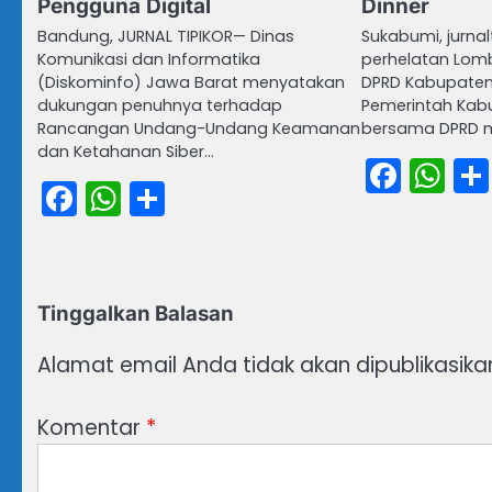
Pengguna Digital
Dinner
Bandung, JURNAL TIPIKOR— Dinas
Sukabumi, jurnal
Komunikasi dan Informatika
perhelatan Lomb
(Diskominfo) Jawa Barat menyatakan
DPRD Kabupaten
dukungan penuhnya terhadap
Pemerintah Kab
Rancangan Undang-Undang Keamanan
bersama DPRD m
dan Ketahanan Siber…
Face
Wh
Facebook
WhatsApp
Share
Tinggalkan Balasan
Alamat email Anda tidak akan dipublikasika
Komentar
*