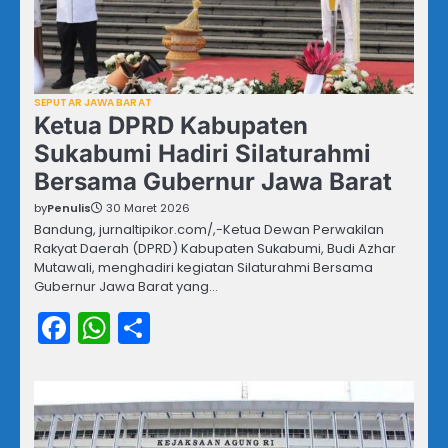
SEPUTAR JAWA BARAT
Ketua DPRD Kabupaten
Sukabumi Hadiri Silaturahmi
Bersama Gubernur Jawa Barat
by
Penulis
30 Maret 2026
Bandung, jurnaltipikor.com/,-Ketua Dewan Perwakilan
Rakyat Daerah (DPRD) Kabupaten Sukabumi, Budi Azhar
Mutawali, menghadiri kegiatan Silaturahmi Bersama
Gubernur Jawa Barat yang…
Facebook
WhatsApp
Share