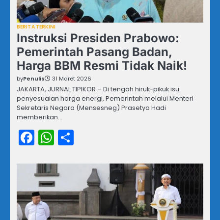
BERITA TERKINI
Instruksi Presiden Prabowo:
Pemerintah Pasang Badan,
Harga BBM Resmi Tidak Naik!
by
Penulis
31 Maret 2026
JAKARTA, JURNAL TIPIKOR – Di tengah hiruk-pikuk isu
penyesuaian harga energi, Pemerintah melalui Menteri
Sekretaris Negara (Mensesneg) Prasetyo Hadi
memberikan…
Facebook
WhatsApp
Share