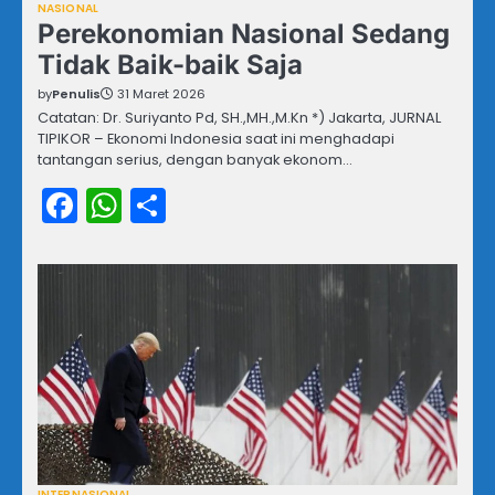
NASIONAL
Perekonomian Nasional Sedang
Tidak Baik-baik Saja
by
Penulis
31 Maret 2026
Catatan: Dr. Suriyanto Pd, SH.,MH.,M.Kn *) Jakarta, JURNAL
TIPIKOR – Ekonomi Indonesia saat ini menghadapi
tantangan serius, dengan banyak ekonom…
Facebook
WhatsApp
Share
INTERNASIONAL