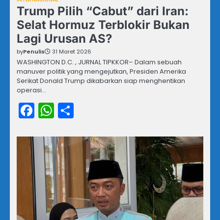
Trump Pilih “Cabut” dari Iran:
Selat Hormuz Terblokir Bukan
Lagi Urusan AS?
by
Penulis
31 Maret 2026
WASHINGTON D.C. , JURNAL TIPKKOR– Dalam sebuah
manuver politik yang mengejutkan, Presiden Amerika
Serikat Donald Trump dikabarkan siap menghentikan
operasi…
Facebook
WhatsApp
Share