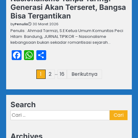
Generasi Akan Terseret, Bangsa
Bisa Tergantikan
by
Penulis
30 Maret 2026
Penulis : Ahmad Tarmizi, S.E Ketua Umum Komunitas Peci
Hitam Bandung, JURNAL TIPIKOR – Nasionalisme
kebangsaan bukan sekadar romantisasi sejarah…
Facebook
WhatsApp
Share
…
Paginasi
1
2
16
Berikutnya
pos
Search
Cari
untuk:
Archives