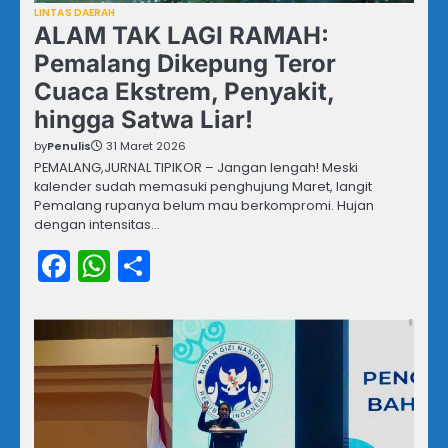
LINTAS DAERAH
ALAM TAK LAGI RAMAH:
Pemalang Dikepung Teror
Cuaca Ekstrem, Penyakit,
hingga Satwa Liar!
by
Penulis
31 Maret 2026
PEMALANG,JURNAL TIPIKOR – Jangan lengah! Meski
kalender sudah memasuki penghujung Maret, langit
Pemalang rupanya belum mau berkompromi. Hujan
dengan intensitas…
Facebook
WhatsApp
Share