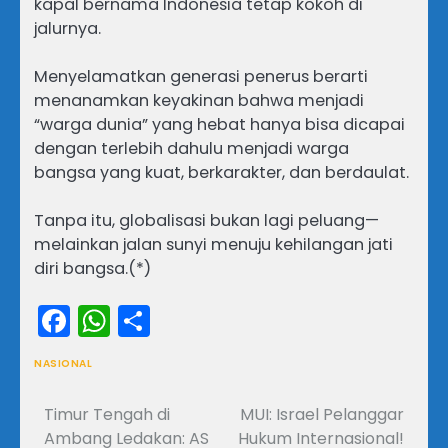
kapal bernama Indonesia tetap kokoh di
jalurnya.
Menyelamatkan generasi penerus berarti
menanamkan keyakinan bahwa menjadi
“warga dunia” yang hebat hanya bisa dicapai
dengan terlebih dahulu menjadi warga
bangsa yang kuat, berkarakter, dan berdaulat.
Tanpa itu, globalisasi bukan lagi peluang—
melainkan jalan sunyi menuju kehilangan jati
diri bangsa.(*)
Facebook
WhatsApp
Share
NASIONAL
Timur Tengah di
MUI: Israel Pelanggar
Navigasi
Ambang Ledakan: AS
Hukum Internasional!