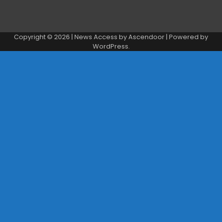
Copyright © 2026
| News Access by
Ascendoor
| Powered by
WordPress
.