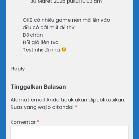
30 Maret 2026 pukul 10:03 am
OK9 có nhiều game nên mỗi lần vào
đều có cái mới để thử
Đỡ chán
Đổi gió liên tục
Test nhẹ đi nha
Reply
Tinggalkan Balasan
Alamat email Anda tidak akan dipublikasikan.
Ruas yang wajib ditandai
*
Komentar
*