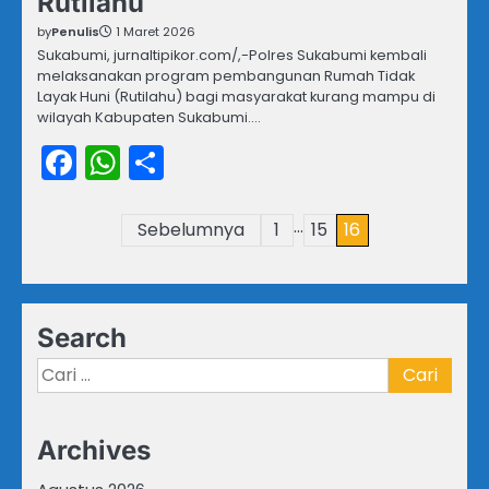
Rutilahu
by
Penulis
1 Maret 2026
Sukabumi, jurnaltipikor.com/,-Polres Sukabumi kembali
melaksanakan program pembangunan Rumah Tidak
Layak Huni (Rutilahu) bagi masyarakat kurang mampu di
wilayah Kabupaten Sukabumi.…
Facebook
WhatsApp
Share
…
Paginasi
Sebelumnya
1
15
16
pos
Search
Cari
untuk:
Archives