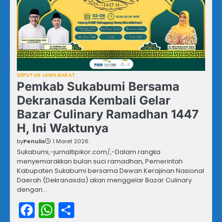
SEPUTAR JAWA BARAT
Pemkab Sukabumi Bersama
Dekranasda Kembali Gelar
Bazar Culinary Ramadhan 1447
H, Ini Waktunya
by
Penulis
1 Maret 2026
Sukabumi,-jurnaltipikor.com/,-Dalam rangka
menyemarakkan bulan suci ramadhan, Pemerintah
Kabupaten Sukabumi bersama Dewan Kerajinan Nasional
Daerah (Dekranasda) akan menggelar Bazar Culinary
dengan…
Facebook
WhatsApp
Share