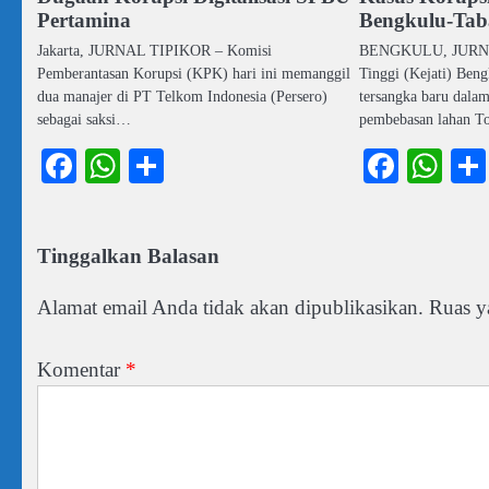
Pertamina
Bengkulu-Tab
Jakarta, JURNAL TIPIKOR – Komisi
BENGKULU, JURNA
Pemberantasan Korupsi (KPK) hari ini memanggil
Tinggi (Kejati) Ben
dua manajer di PT Telkom Indonesia (Persero)
tersangka baru dalam
sebagai saksi…
pembebasan lahan T
Facebook
WhatsApp
Share
Faceb
Wh
Tinggalkan Balasan
Alamat email Anda tidak akan dipublikasikan.
Ruas y
Komentar
*