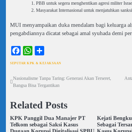
PBB untuk segera menghentikan agresi militer Isra
Masyarakat Internasional untuk menjatuhkan sanksi 
MUI menyampaikan duka mendalam bagi keluarga al
pengabdiannya dicatat sebagai amal syuhada demi per
Facebook
WhatsApp
Share
SEPUTAR KPK & KEJAKSAAN
Nasionalisme Tanpa Taring: Generasi Akan Terseret,
Ant
Navigasi
Bangsa Bisa Tergantikan
pos
Related Posts
KPK Panggil Dua Manajer PT
Kejati Bengk
Telkom sebagai Saksi Kasus
Sebagai Ters
Dugaan Korupsi Digitalisasi SPBU
Kasus Korups