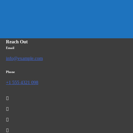
Reach Out
Email
info@example.com
Phone
+1 555 4321 098