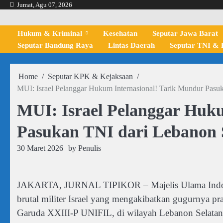
Skip
Jumat, Agu 07, 2026
to
content
Hukum & Kriminal
Kesehatan
Seputar Jawa Barat
Seputar Bandung Raya
Lintas Daerah
Seputar TNI & P
Home
Seputar KPK & Kejaksaan
MUI: Israel Pelanggar Hukum Internasional! Tarik Mundur Pasu
MUI: Israel Pelanggar Huk
Pasukan TNI dari Lebanon 
30 Maret 2026
by
Penulis
JAKARTA, JURNAL TIPIKOR – Majelis Ulama Indone
brutal militer Israel yang mengakibatkan gugurnya p
Garuda XXIII-P UNIFIL, di wilayah Lebanon Selatan 