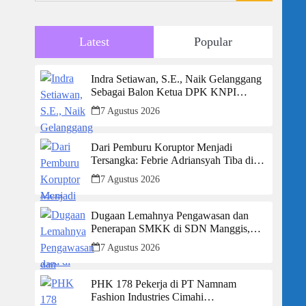
Latest
Popular
Indra Setiawan, S.E., Naik Gelanggang
Sebagai Balon Ketua DPK KNPI
Kecamatan Ciambar
7 Agustus 2026
Dari Pemburu Koruptor Menjadi
Tersangka: Febrie Adriansyah Tiba di
Kejagung Berborgol, Bawa Map Biru
7 Agustus 2026
dan Senyum Penuh Teka-teki
Dugaan Lemahnya Pengawasan dan
Penerapan SMKK di SDN Manggis,
Ketua Komisi IV “Kami Tidak Akan
7 Agustus 2026
Segan Menindak”
PHK 178 Pekerja di PT Namnam
Fashion Industries Cimahi