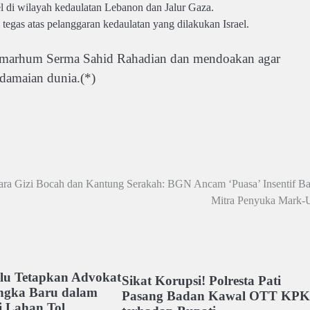
el di wilayah kedaulatan Lebanon dan Jalur Gaza.
tegas atas pelanggaran kedaulatan yang dilakukan Israel.
marhum Serma Sahid Rahadian dan mendoakan agar
damaian dunia.(*)
ara Gizi Bocah dan Kantung Serakah: BGN Ancam ‘Puasa’ Insentif Ba
Mitra Penyuka Mark-
ulu Tetapkan Advokat
Sikat Korupsi! Polresta Pati
angka Baru dalam
Pasang Badan Kawal OTT KPK
i Lahan Tol