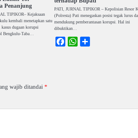
terhadap Bupati
a Penanjung
PATI, JURNAL TIPIKOR – Kepolisian Resor K
L TIPIKOR– Kejaksaan
(Polresta) Pati menegaskan posisi tegak lurus d
gkulu kembali menetapkan satu
mendukung pemberantasan korupsi. Hal ini
 kasus dugaan korupsi
dibuktikan…
ol Bengkulu-Taba…
Facebook
WhatsApp
Share
ook
atsApp
Share
ang wajib ditandai
*