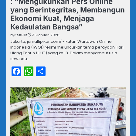
: “Mengukuhkan Pers Online
yang Berintegritas, Membangun
Ekonomi Kuat, Menjaga
Kedaulatan Bangsa”
by
Penulis
31 Januari 2026
Jakarta, jurnaltipikor.com/,-Ikatan Wartawan Online
Indonesia (IWOI) resmi meluncurkan tema perayaan Hari
Ulang Tahun (HUT) yang ke-8. Dalam menyambut usia
sewindu…
Facebook
WhatsApp
Share