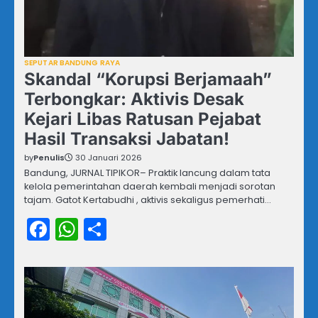
SEPUTAR BANDUNG RAYA
Skandal “Korupsi Berjamaah”
Terbongkar: Aktivis Desak
Kejari Libas Ratusan Pejabat
Hasil Transaksi Jabatan!
by
Penulis
30 Januari 2026
Bandung, JURNAL TIPIKOR– Praktik lancung dalam tata
kelola pemerintahan daerah kembali menjadi sorotan
tajam. Gatot Kertabudhi , aktivis sekaligus pemerhati…
Facebook
WhatsApp
Share