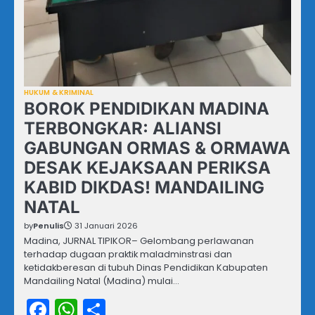
HUKUM & KRIMINAL
BOROK PENDIDIKAN MADINA
TERBONGKAR: ALIANSI
GABUNGAN ORMAS & ORMAWA
DESAK KEJAKSAAN PERIKSA
KABID DIKDAS! MANDAILING
NATAL
by
Penulis
31 Januari 2026
Madina, JURNAL TIPIKOR– Gelombang perlawanan
terhadap dugaan praktik maladminstrasi dan
ketidakberesan di tubuh Dinas Pendidikan Kabupaten
Mandailing Natal (Madina) mulai…
Facebook
WhatsApp
Share