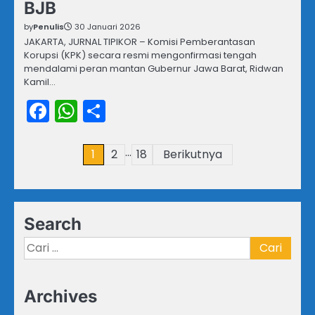
BJB
by
Penulis
30 Januari 2026
JAKARTA, JURNAL TIPIKOR – Komisi Pemberantasan
Korupsi (KPK) secara resmi mengonfirmasi tengah
mendalami peran mantan Gubernur Jawa Barat, Ridwan
Kamil…
Facebook
WhatsApp
Share
…
Paginasi
1
2
18
Berikutnya
pos
Search
Cari
untuk:
Archives