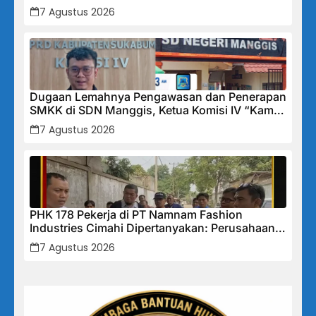
Bawa Map Biru dan Senyum Penuh Teka-teki
7 Agustus 2026
Dugaan Lemahnya Pengawasan dan Penerapan
SMKK di SDN Manggis, Ketua Komisi IV “Kami
Tidak Akan Segan Menindak”
7 Agustus 2026
PHK 178 Pekerja di PT Namnam Fashion
Industries Cimahi Dipertanyakan: Perusahaan
Klaim Rugi, Laporan Keuangan Justru
7 Agustus 2026
Tunjukkan Penurunan Laba.