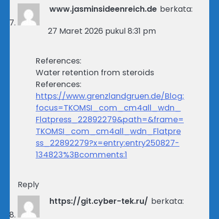
www.jasminsideenreich.de
berkata:
27 Maret 2026 pukul 8:31 pm
References:
Water retention from steroids
References:
https://www.grenzlandgruen.de/Blog;
focus=TKOMSI_com_cm4all_wdn_
Flatpress_22892279&path=&frame=
TKOMSI_com_cm4all_wdn_Flatpre
ss_22892279?x=entry:entry250827-
134823%3Bcomments:1
Reply
https://git.cyber-tek.ru/
berkata: