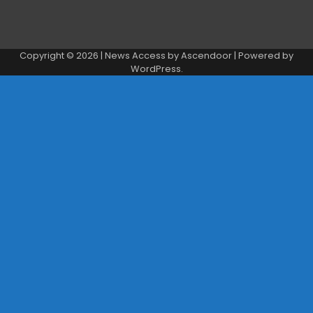
Copyright © 2026
| News Access by
Ascendoor
| Powered by
WordPress
.