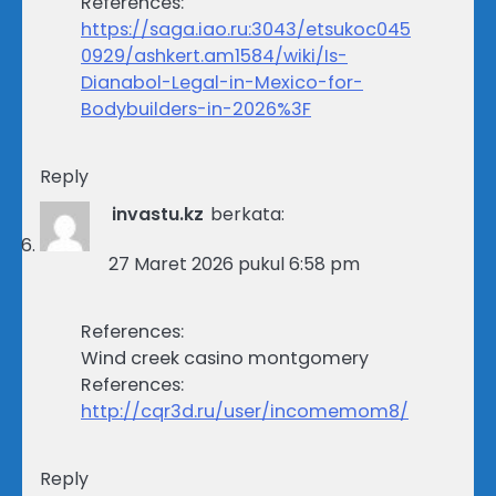
References:
https://saga.iao.ru:3043/etsukoc045
0929/ashkert.am1584/wiki/Is-
Dianabol-Legal-in-Mexico-for-
Bodybuilders-in-2026%3F
Reply
invastu.kz
berkata:
27 Maret 2026 pukul 6:58 pm
References:
Wind creek casino montgomery
References:
http://cqr3d.ru/user/incomemom8/
Reply