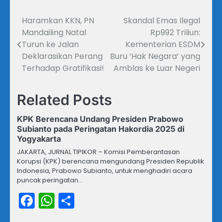
Haramkan KKN, PN
Skandal Emas Ilegal
Navigasi
Mandailing Natal
Rp992 Triliun:
pos
Turun ke Jalan
Kementerian ESDM
Deklarasikan Perang
Buru ‘Hak Negara’ yang
Terhadap Gratifikasi!
Amblas ke Luar Negeri
Related Posts
KPK Berencana Undang Presiden Prabowo
Subianto pada Peringatan Hakordia 2025 di
Yogyakarta
JAKARTA, JURNAL TIPIKOR – Komisi Pemberantasan
Korupsi (KPK) berencana mengundang Presiden Republik
Indonesia, Prabowo Subianto, untuk menghadiri acara
puncak peringatan…
Facebook
WhatsApp
Share