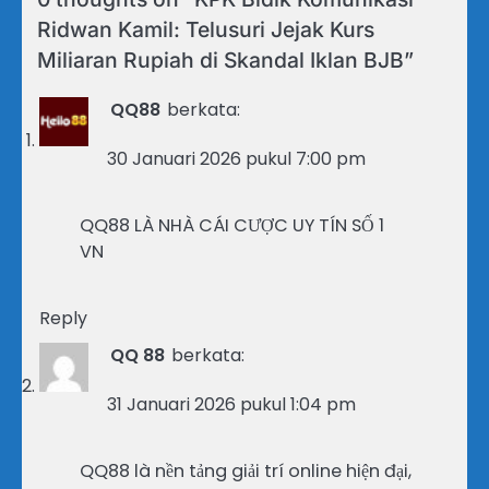
Ridwan Kamil: Telusuri Jejak Kurs
Miliaran Rupiah di Skandal Iklan BJB
”
QQ88
berkata:
30 Januari 2026 pukul 7:00 pm
QQ88 LÀ NHÀ CÁI CƯỢC UY TÍN SỐ 1
VN
Reply
QQ 88
berkata:
31 Januari 2026 pukul 1:04 pm
QQ88 là nền tảng giải trí online hiện đại,