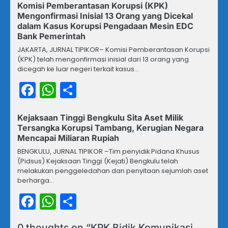
Komisi Pemberantasan Korupsi (KPK)
Mengonfirmasi Inisial 13 Orang yang Dicekal
dalam Kasus Korupsi Pengadaan Mesin EDC
Bank Pemerintah
JAKARTA, JURNAL TIPIKOR– Komisi Pemberantasan Korupsi
(KPK) telah mengonfirmasi inisial dari 13 orang yang
dicegah ke luar negeri terkait kasus…
Facebook
WhatsApp
Share
Kejaksaan Tinggi Bengkulu Sita Aset Milik
Tersangka Korupsi Tambang, Kerugian Negara
Mencapai Miliaran Rupiah
BENGKULU, JURNAL TIPIKOR –Tim penyidik Pidana Khusus
(Pidsus) Kejaksaan Tinggi (Kejati) Bengkulu telah
melakukan penggeledahan dan penyitaan sejumlah aset
berharga…
Facebook
WhatsApp
Share
0 thoughts on “
KPK Bidik Komunikasi