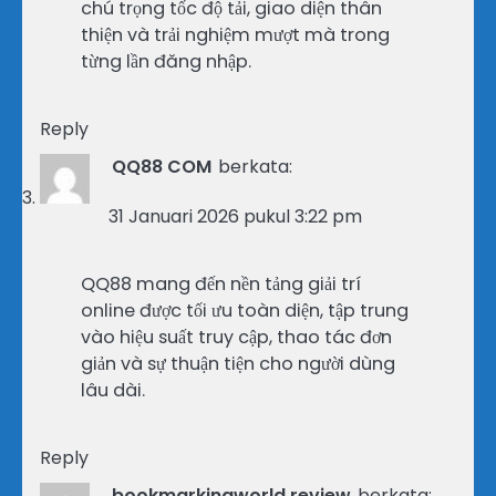
chú trọng tốc độ tải, giao diện thân
thiện và trải nghiệm mượt mà trong
từng lần đăng nhập.
Reply
QQ88 COM
berkata:
31 Januari 2026 pukul 3:22 pm
QQ88 mang đến nền tảng giải trí
online được tối ưu toàn diện, tập trung
vào hiệu suất truy cập, thao tác đơn
giản và sự thuận tiện cho người dùng
lâu dài.
Reply
bookmarkingworld.review
berkata: