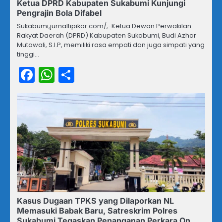
Ketua DPRD Kabupaten Sukabumi Kunjungi
Pengrajin Bola Difabel
Sukabumi,jurnaltipikor.com/,-Ketua Dewan Perwakilan
Rakyat Daerah (DPRD) Kabupaten Sukabumi, Budi Azhar
Mutawali, S.I.P, memiliki rasa empati dan juga simpati yang
tinggi…
Facebook
WhatsApp
Share
Kasus Dugaan TPKS yang Dilaporkan NL
Memasuki Babak Baru, Satreskrim Polres
Sukabumi Tegaskan Penanganan Perkara On