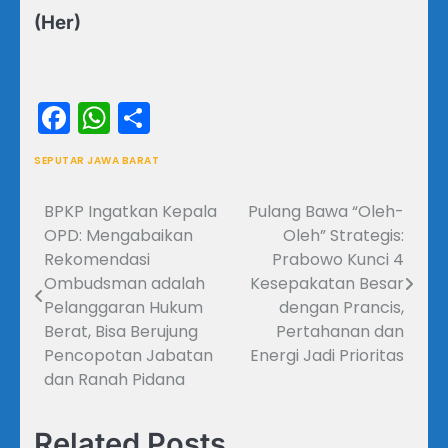
(Her)
Facebook
WhatsApp
Share
SEPUTAR JAWA BARAT
BPKP Ingatkan Kepala
Pulang Bawa “Oleh-
Navigasi
OPD: Mengabaikan
Oleh” Strategis:
pos
Rekomendasi
Prabowo Kunci 4
Ombudsman adalah
Kesepakatan Besar
Pelanggaran Hukum
dengan Prancis,
Berat, Bisa Berujung
Pertahanan dan
Pencopotan Jabatan
Energi Jadi Prioritas
dan Ranah Pidana
Related Posts