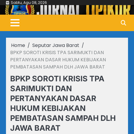
Skip
Sabtu, Agu 08, 2026
to
content
Home
Seputar Jawa Barat
BPKP SOROTI KRISIS TPA SARIMUKTI DAN
PERTANYAKAN DASAR HUKUM KEBIJAKAN
PEMBATASAN SAMPAH DLH JAWA BARAT
BPKP SOROTI KRISIS TPA
SARIMUKTI DAN
PERTANYAKAN DASAR
HUKUM KEBIJAKAN
PEMBATASAN SAMPAH DLH
JAWA BARAT