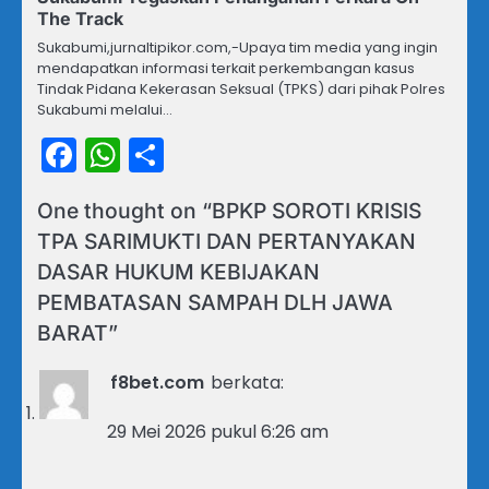
The Track
Sukabumi,jurnaltipikor.com,-​Upaya tim media yang ingin
mendapatkan informasi terkait perkembangan kasus
Tindak Pidana Kekerasan Seksual (TPKS) dari pihak Polres
Sukabumi melalui…
Facebook
WhatsApp
Share
One thought on “
BPKP SOROTI KRISIS
TPA SARIMUKTI DAN PERTANYAKAN
DASAR HUKUM KEBIJAKAN
PEMBATASAN SAMPAH DLH JAWA
BARAT
”
f8bet.com
berkata:
29 Mei 2026 pukul 6:26 am