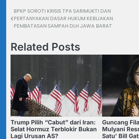
BPKP SOROTI KRISIS TPA SARIMUKTI DAN
Navigasi
PERTANYAKAN DASAR HUKUM KEBIJAKAN
pos
PEMBATASAN SAMPAH DLH JAWA BARAT
Related Posts
Trump Pilih “Cabut” dari Iran:
Guncang Fila
Selat Hormuz Terblokir Bukan
Mulyani Res
Lagi Urusan AS?
Satu’ Bill Ga