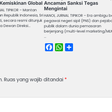
Kemiskinan Global
Ancaman Sanksi Tegas
Mengintai
NAL TIPIKOR – Mantan
 Republik Indonesia, Sri
HANOI, JURNAL TIPIKOR – Era ambigu b
i, secara resmi ditunjuk
pegawai negeri sipil (PNS) dan pejab
a Dewan Direksi…
publik dalam dunia pemasaran
berjenjang (multi-level marketing/ML
book
atsApp
Share
…
Facebook
WhatsApp
Share
n.
Ruas yang wajib ditandai
*