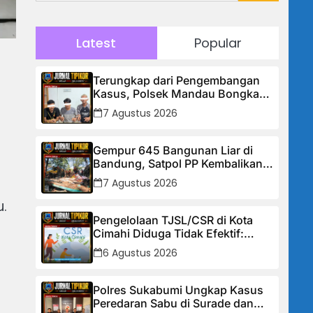
Latest
Popular
h
Terungkap dari Pengembangan
Kasus, Polsek Mandau Bongkar
Peredaran Sabu dan Ekstasi di Air
7 Agustus 2026
Jamban, Tiga Pelaku Diamankan
Gempur 645 Bangunan Liar di
Bandung, Satpol PP Kembalikan
Trotoar untuk Pejalan Kaki
7 Agustus 2026
u.
Pengelolaan TJSL/CSR di Kota
Cimahi Diduga Tidak Efektif:
Masyarakat Desak Transparansi
6 Agustus 2026
Penuh dan Perbaikan Sistem
Polres Sukabumi Ungkap Kasus
Peredaran Sabu di Surade dan