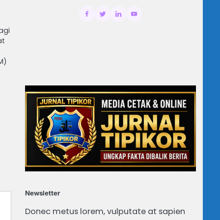
agi
at
M)
Newsletter
Donec metus lorem, vulputate at sapien