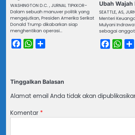
Ubah Wajah 
WASHINGTON D.C. , JURNAL TIPKKOR–
Dalam sebuah manuver politik yang
SEATTLE, AS, JUR
mengejutkan, Presiden Amerika Serikat
Menteri Keuangan
Donald Trump dikabarkan siap
Mulyani Indrawat
menghentikan operasi…
sebagai anggot
Facebook
WhatsApp
Share
Face
Wh
Tinggalkan Balasan
Alamat email Anda tidak akan dipublikasika
Komentar
*