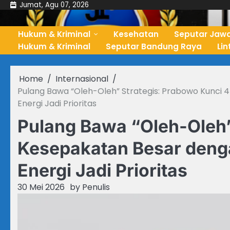
Skip
Jumat, Agu 07, 2026
to
content
Hukum & Kriminal
Kesehatan
Seputar Jawa
Hukum & Kriminal
Seputar Bandung Raya
Li
Home
Internasional
Pulang Bawa “Oleh-Oleh” Strategis: Prabowo Kunci 
Energi Jadi Prioritas
Pulang Bawa “Oleh-Oleh”
Kesepakatan Besar denga
Energi Jadi Prioritas
30 Mei 2026
by
Penulis