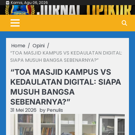
Skip
Kamis, Agu 06, 2026
to
content
Home
Opini
“TOA MASJID KAMPUS VS KEDAULATAN DIGITAL:
SIAPA MUSUH BANGSA SEBENARNYA?”
“TOA MASJID KAMPUS VS
KEDAULATAN DIGITAL: SIAPA
MUSUH BANGSA
SEBENARNYA?”
31 Mei 2026
by
Penulis