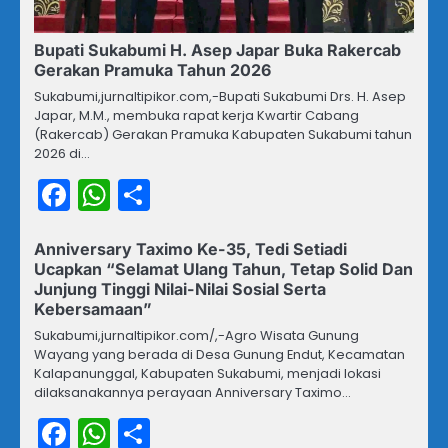
Bupati Sukabumi H. Asep Japar Buka Rakercab
Gerakan Pramuka Tahun 2026
Sukabumi,jurnaltipikor.com,-Bupati Sukabumi Drs. H. Asep
Japar, M.M., membuka rapat kerja Kwartir Cabang
(Rakercab) Gerakan Pramuka Kabupaten Sukabumi tahun
2026 di…
Facebook
WhatsApp
Share
Anniversary Taximo Ke-35, Tedi Setiadi
Ucapkan “Selamat Ulang Tahun, Tetap Solid Dan
Junjung Tinggi Nilai-Nilai Sosial Serta
Kebersamaan”
Sukabumi,jurnaltipikor.com/,-Agro Wisata Gunung
Wayang yang berada di Desa Gunung Endut, Kecamatan
Kalapanunggal, Kabupaten Sukabumi, menjadi lokasi
dilaksanakannya perayaan Anniversary Taximo…
Facebook
WhatsApp
Share