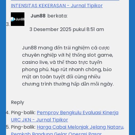
INTENSITAS KEKERASAN - Jurnal Tipikor
Jun88
berkata:
3 Desember 2025 pukul 8:51 am
Jun88 mang đến trải nghiệm cá cược
chuyên nghiệp với hệ thống slot game,
casino live, và thể thao trực tuyến
phong phú. Nạp rút nhanh chóng, bảo
mật an toàn tuyệt đối cùng nhiều
chương trình thưởng hấp dẫn mỗi ngày.
Reply
Ping-balik:
Pemprov Bengkulu Evaluasi Kinerja
URC JKN - Jurnal Tipikor
Ping-balik:
Harga Cabai Melonjak Jelang Nataru,
Pemkab Bandung Gelar Operasi Pasar