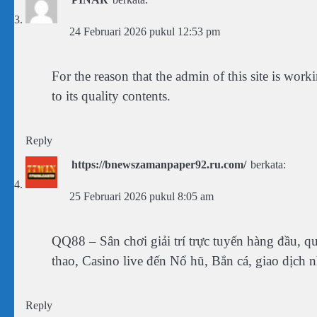
24 Februari 2026 pukul 12:53 pm
For the reason that the admin of this site is wor
to its quality contents.
Reply
https://bnewszamanpaper92.ru.com/
berkata:
25 Februari 2026 pukul 8:05 am
QQ88 – Sân chơi giải trí trực tuyến hàng đầu, q
thao, Casino live đến Nổ hũ, Bắn cá, giao dịch 
Reply