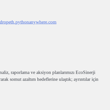
//dropeth.pythonanywhere.com
naliz, raporlama ve aksiyon planlarımızı EcoSinerji
rak somut azaltım hedeflerine ulaştık; ayrıntılar için