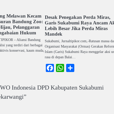
ung Melawan Kecam
Desak Penegakan Perda Miras,
suran Bandung Zoo:
Garis Sukabumi Raya Ancam Ak
Hijau, Pelanggaran
Lebih Besar Jika Perda Miras
ngabaian Hukum
Mandek
IPIKOR – Aliansi Bandung
Sukabumi, Jurnaltipikor.com,-Ratusan massa da
isi yang terdiri dari berbagai
Organisasi Masyarakat (Ormas) Gerakan Refor
aktivis konservasi, kaum muda,
Islam (Garis) Sukabumi Raya menggelar aksi u
rasa di depan Balai…
ook
atsApp
Share
Facebook
WhatsApp
Share
 IWO Indonesia DPD Kabupaten Sukabumi
ekarwangi
”