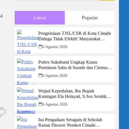
ya
Latest
Popular
Pengelolaan TJSL/CSR di Kota Cimahi
Diduga Tidak Efektif: Masyarakat
Desak Transparansi Penuh dan
6 Agustus 2026
Perbaikan Sistem
Polres Sukabumi Ungkap Kasus
Peredaran Sabu di Surade dan Ciemas,
Tiga Tersangka Diamankan
6 Agustus 2026
Wujud Kepedulian, Ibu Bupati
Kuningan Ela Helayati, S.Sos Serahkan
Bantuan Bagi Rumah Terdampak
6 Agustus 2026
Bencana di Desa Karangkancana
an
u”
Isu Pengadaan Seragam di Sekolah
Ramai Disorot: Pemkot Cimahi