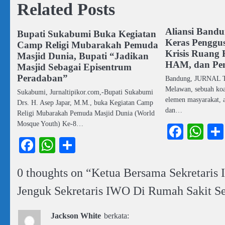
Related Posts
Aliansi Band
Bupati Sukabumi Buka Kegiatan
Keras Penggu
Camp Religi Mubarakah Pemuda
Krisis Ruang 
Masjid Dunia, Bupati “Jadikan
HAM, dan Pe
Masjid Sebagai Episentrum
Peradaban”
Bandung, JURNAL T
Melawan, sebuah koal
Sukabumi, Jurnaltipikor.com,-Bupati Sukabumi
elemen masyarakat, 
Drs. H. Asep Japar, M.M., buka Kegiatan Camp
dan…
Religi Mubarakah Pemuda Masjid Dunia (World
Mosque Youth) Ke-8…
Faceb
Wh
Facebook
WhatsApp
Share
0 thoughts on “
Ketua Bersama Sekretaris
Jenguk Sekretaris IWO Di Rumah Sakit S
Jackson White
berkata: