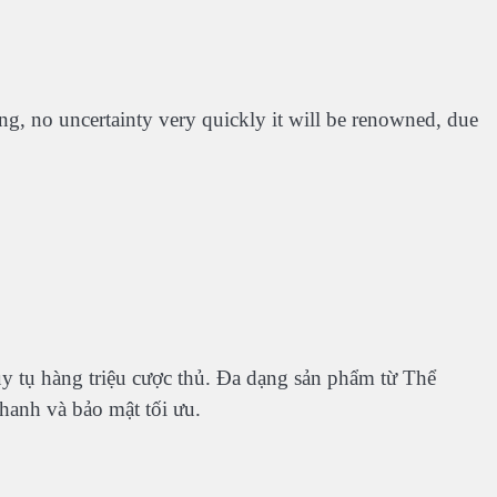
king, no uncertainty very quickly it will be renowned, due
uy tụ hàng triệu cược thủ. Đa dạng sản phẩm từ Thể
nhanh và bảo mật tối ưu.