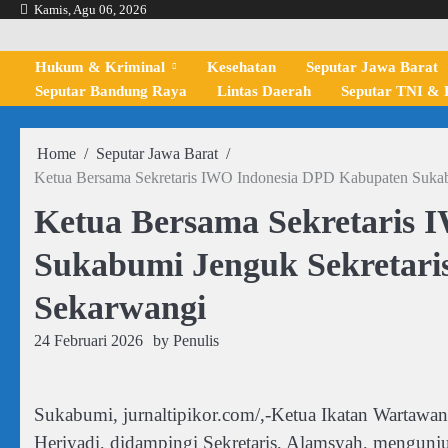
Skip
Kamis, Agu 06, 2026
to
content
Hukum & Kriminal
Kesehatan
Seputar Jawa Barat
Seputar Bandung Raya
Lintas Daerah
Seputar TNI & P
Home
Seputar Jawa Barat
Ketua Bersama Sekretaris IWO Indonesia DPD Kabupaten Sukab
Ketua Bersama Sekretaris
Sukabumi Jenguk Sekretar
Sekarwangi
24 Februari 2026
by
Penulis
Sukabumi, jurnaltipikor.com/,-Ketua Ikatan Wartaw
Heriyadi, didampingi Sekretaris, Alamsyah, mengunj