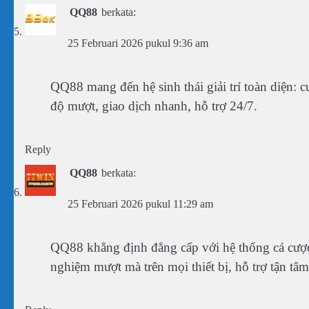
QQ88
berkata:
25 Februari 2026 pukul 9:36 am
QQ88 mang đến hệ sinh thái giải trí toàn diện: cư
độ mượt, giao dịch nhanh, hỗ trợ 24/7.
Reply
QQ88
berkata:
25 Februari 2026 pukul 11:29 am
QQ88 khẳng định đẳng cấp với hệ thống cá cược 
nghiệm mượt mà trên mọi thiết bị, hỗ trợ tận tâm