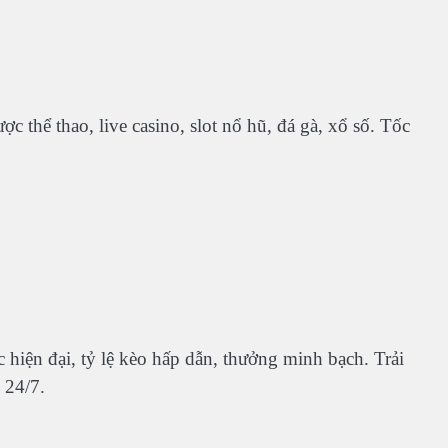
ợc thể thao, live casino, slot nổ hũ, đá gà, xổ số. Tốc
hiện đại, tỷ lệ kèo hấp dẫn, thưởng minh bạch. Trải
 24/7.