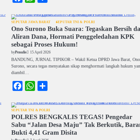
SEPUTAR JAWA BARAT
SEPUTAR TNI & POLRI
Ono Surono Buka Suara: Tegaskan Bersih da
Aliran Dana, Hormati Penggeledahan KPK
sebagai Proses Hukum!
15 April 2026
by
Penulis
BANDUNG, JURNAL TIPIKOR – Wakil Ketua DPRD Jawa Barat, On
Surono, secara tegas menyatakan sikap menghormati langkah hukum ya
diambil…
Facebook
WhatsApp
Share
SEPUTAR TNI & POLRI
POLRES BENGKALIS TEGAS! Pengedar
Sabu “Jalan Desa Maju” Tak Berkutik, Bar
Bukti 4,41 Gram Disita