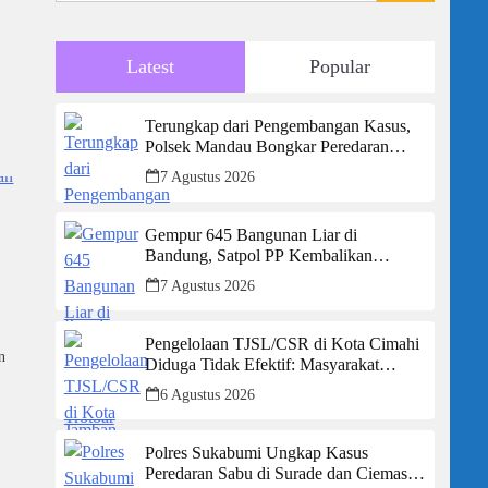
Latest
Popular
Terungkap dari Pengembangan Kasus,
Polsek Mandau Bongkar Peredaran
Sabu dan Ekstasi di Air Jamban, Tiga
7 Agustus 2026
Pelaku Diamankan
Gempur 645 Bangunan Liar di
Bandung, Satpol PP Kembalikan
Trotoar untuk Pejalan Kaki
7 Agustus 2026
Pengelolaan TJSL/CSR di Kota Cimahi
n
Diduga Tidak Efektif: Masyarakat
Desak Transparansi Penuh dan
6 Agustus 2026
Perbaikan Sistem
Polres Sukabumi Ungkap Kasus
Peredaran Sabu di Surade dan Ciemas,