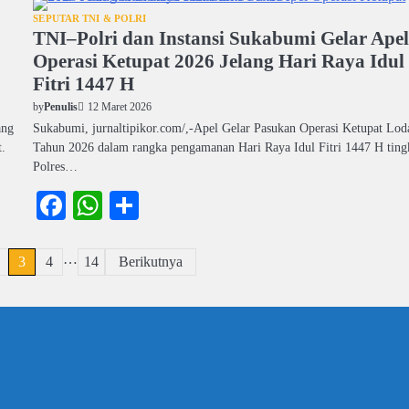
SEPUTAR TNI & POLRI
TNI–Polri dan Instansi Sukabumi Gelar Ape
Operasi Ketupat 2026 Jelang Hari Raya Idul
Fitri 1447 H
12 Maret 2026
by
Penulis
ang
Sukabumi, jurnaltipikor.com/,-Apel Gelar Pasukan Operasi Ketupat Lod
.
Tahun 2026 dalam rangka pengamanan Hari Raya Idul Fitri 1447 H ting
Polres…
Facebook
WhatsApp
Share
…
3
4
14
Berikutnya