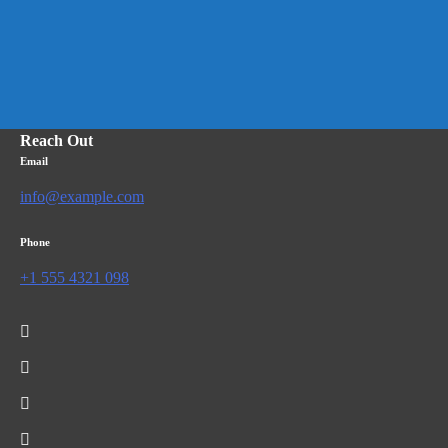
Reach Out
Email
info@example.com
Phone
+1 555 4321 098