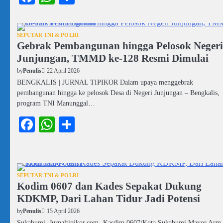
SEPUTAR TNI & POLRI
Gebrak Pembangunan hingga Pelosok Negeri
Junjungan, TMMD ke-128 Resmi Dimulai
22 April 2026
by
Penulis
BENGKALIS | JURNAL TIPIKOR Dalam upaya menggebrak
pembangunan hingga ke pelosok Desa di Negeri Junjungan – Bengkalis,
program TNI Manunggal…
Facebook
WhatsApp
Share
SEPUTAR TNI & POLRI
Kodim 0607 dan Kades Sepakat Dukung
KDKMP, Dari Lahan Tidur Jadi Potensi
15 April 2026
by
Penulis
Sukabumi, Jurnaltipikor.com,-Kasdim 0607/Kota Sukabumi Mayor Arm