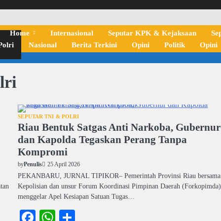
Home
Internasional
Seputar KPK & Kejaksaan
Se
olri
Nasional
Berita Terkini
Opini
Politik
Opini
lri
SEPUTAR TNI & POLRI
Riau Bentuk Satgas Anti Narkoba, Gubernur
dan Kapolda Tegaskan Perang Tanpa
Kompromi
25 April 2026
by
Penulis
PEKANBARU, JURNAL TIPIKOR– Pemerintah Provinsi Riau bersama
tan
Kepolisian dan unsur Forum Koordinasi Pimpinan Daerah (Forkopimda
menggelar Apel Kesiapan Satuan Tugas…
Facebook
WhatsApp
Share