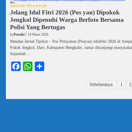
SEPUTAR TNI & POLRI
Jelang Idul Fitri 2026 (Pos yan) Dipokok
Jengkol Dipenuhi Warga Berfoto Bersama
Polisi Yang Bertugas
14 Maret 2026
by
Penulis
Mandau Jurnal Tipikor – Pos Pelayanan (Posyan) Idulfitri 2026 di Simp
Pokok Jengkol, Duri, Kabupaten Bengkalis, ramai dikunjungi masyarakat
Sejumlah…
Facebook
WhatsApp
Share
Paginasi
Sebelumnya
1
2
pos