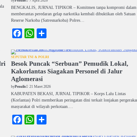
7 April 2026
by
Penulis
ala
BENGKALIS, JURNAL TIPIKOR – Komitmen tanpa kompromi dalam
memberantas peredaran gelap narkotika kembali dibuktikan oleh Satuan
Reserse Narkoba (Satresnarkoba) Polres…
Facebook
WhatsApp
Share
SEPUTAR TNI & POLRI
ri
Besok Puncak “Serbuan” Pemudik Lokal,
Kakorlantas Siagakan Personel di Jalur
Aglomerasi
21 Maret 2026
by
Penulis
KABUPATEN BEKASI, JURNAL TIPIKOR – Korps Lalu Lintas
(Korlantas) Polri memberikan peringatan dini terkait lonjakan pergeraka
masyarakat di wilayah perkotaan.…
Facebook
WhatsApp
Share