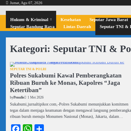
Skip
Jumat, Agu 07, 2026
to
content
Hukum & Kriminal
Kesehatan
Seputar Jawa Barat
Seputar Bandung Raya
Lintas Daerah
Seputar TNI & P
Kategori:
Seputar TNI & Po
SEPUTAR TNI & POLRI
Polres Sukabumi Kawal Pemberangkatan
Ribuan Buruh ke Monas, Kapolres “Jaga
Ketertiban”
1 Mei 2026
by
Penulis
Sukabumi,jurnaltipikor.com,-Polres Sukabumi menunjukkan komitmen
tegas dalam menjaga keamanan dengan mengawal langsung pemberangka
ribuan buruh menuju Monumen Nasional (Monas), Jakarta, dalam…
Facebook
WhatsApp
Share