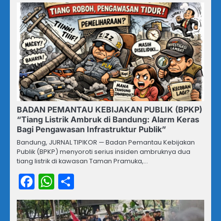
BADAN PEMANTAU KEBIJAKAN PUBLIK (BPKP)
“Tiang Listrik Ambruk di Bandung: Alarm Keras
Bagi Pengawasan Infrastruktur Publik”
Bandung, JURNAL TIPIKOR — Badan Pemantau Kebijakan
Publik (BPKP) menyoroti serius insiden ambruknya dua
tiang listrik di kawasan Taman Pramuka,…
Facebook
WhatsApp
Share