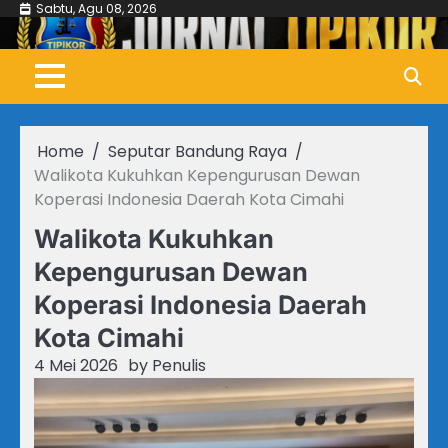
Skip
Sabtu, Agu 08, 2026
to
content
Home
Seputar Bandung Raya
Walikota Kukuhkan Kepengurusan Dewan
Koperasi Indonesia Daerah Kota Cimahi
Walikota Kukuhkan
Kepengurusan Dewan
Koperasi Indonesia Daerah
Kota Cimahi
4 Mei 2026
by
Penulis