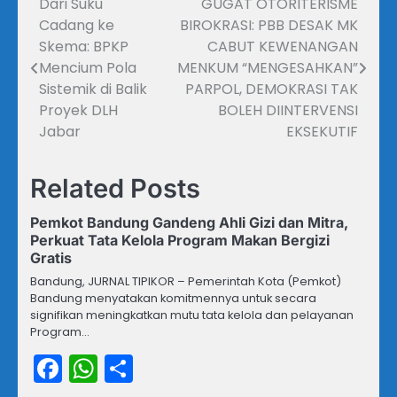
Dari Suku
GUGAT OTORITERISME
Navigasi
Cadang ke
BIROKRASI: PBB DESAK MK
pos
Skema: BPKP
CABUT KEWENANGAN
Mencium Pola
MENKUM “MENGESAHKAN”
Sistemik di Balik
PARPOL, DEMOKRASI TAK
Proyek DLH
BOLEH DIINTERVENSI
Jabar
EKSEKUTIF
Related Posts
Pemkot Bandung Gandeng Ahli Gizi dan Mitra,
Perkuat Tata Kelola Program Makan Bergizi
Gratis
Bandung, JURNAL TIPIKOR – Pemerintah Kota (Pemkot)
Bandung menyatakan komitmennya untuk secara
signifikan meningkatkan mutu tata kelola dan pelayanan
Program…
Facebook
WhatsApp
Share