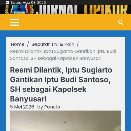
Skip
Sabtu, Agu 08, 2026
to
content
Home
Seputar TNI & Polri
Resmi Dilantik, Iptu Sugiarto Gantikan Iptu Budi
Santoso, SH sebagai Kapolsek Banyusari
Resmi Dilantik, Iptu Sugiarto
Gantikan Iptu Budi Santoso,
SH sebagai Kapolsek
Banyusari
5 Mei 2026
by
Penulis