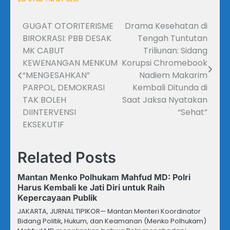
GUGAT OTORITERISME
Drama Kesehatan di
Navigasi
BIROKRASI: PBB DESAK
Tengah Tuntutan
pos
MK CABUT
Triliunan: Sidang
KEWENANGAN MENKUM
Korupsi Chromebook
“MENGESAHKAN”
Nadiem Makarim
PARPOL, DEMOKRASI
Kembali Ditunda di
TAK BOLEH
Saat Jaksa Nyatakan
DIINTERVENSI
“Sehat”
EKSEKUTIF
Related Posts
Mantan Menko Polhukam Mahfud MD: Polri
Harus Kembali ke Jati Diri untuk Raih
Kepercayaan Publik
JAKARTA, JURNAL TIPIKOR— Mantan Menteri Koordinator
Bidang Politik, Hukum, dan Keamanan (Menko Polhukam)