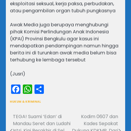
eksploitasi seksual, kerja paksa, perbudakan,
atau pengambilan organ tubuh pungkasnya
Awak Media juga berupaya menghubungi
pihak Komisi Perlindungan Anak Indonesia
(KPAI) Provinsi Bengkulu agar kasus ini
mendapatkan pendampingan namun hingga
berita ini di turunkan awak media belum bisa
terhubung ke lembaga tersebut
(Jusri)
Facebook
WhatsApp
Share
HUKUM & KRIMINAL
TEGA! Suami ‘Edan’ di
Kodim 0607 dan
Navigasi
Mandau Seret dan Ludahi
Kades Sepakat
pos
Istri, Kini Berakhir di Sel
Dukung KDKMP, Dari