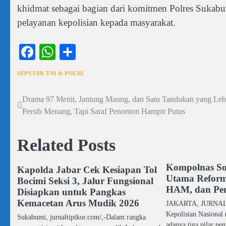
khidmat sebagai bagian dari komitmen Polres Sukabu
pelayanan kepolisian kepada masyarakat.
Facebook
WhatsApp
Share
SEPUTAR TNI & POLRI
Drama 97 Menit, Jantung Maung, dan Satu Tandukan yang Lebi
Navigasi
Persib Menang, Tapi Saraf Penonton Hampir Putus
pos
Related Posts
Kompolnas Sor
Kapolda Jabar Cek Kesiapan Tol
Utama Reformas
Bocimi Seksi 3, Jalur Fungsional
HAM, dan Pe
Disiapkan untuk Pangkas
Kemacetan Arus Mudik 2026
JAKARTA, JURNAL 
Kepolisian Nasional
Sukabumi, jurnaltipikor.com/,-Dalam rangka
adanya tiga pilar pe