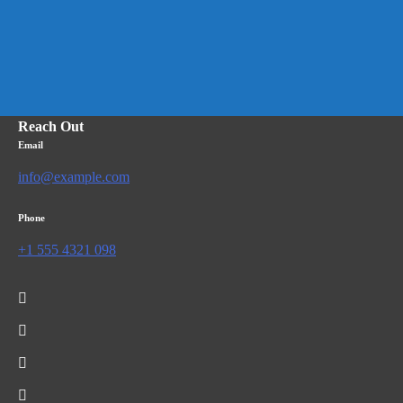
Reach Out
Email
info@example.com
Phone
+1 555 4321 098