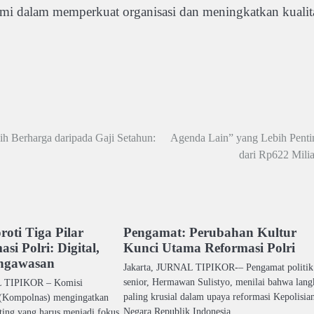
mi dalam memperkuat organisasi dan meningkatkan kualit
h Berharga daripada Gaji Setahun:
Agenda Lain” yang Lebih Penti
dari Rp622 Milia
oti Tiga Pilar
Pengamat: Perubahan Kultur
i Polri: Digital,
Kunci Utama Reformasi Polri
ngawasan
Jakarta, JURNAL TIPIKOR-– Pengamat politik
senior, Hermawan Sulistyo, menilai bahwa lang
TIPIKOR – Komisi
paling krusial dalam upaya reformasi Kepolisia
 (Kompolnas) mengingatkan
Negara Republik Indonesia…
nting yang harus menjadi fokus