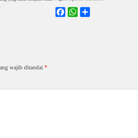
…
Facebook
WhatsApp
Share
ook
atsApp
Share
ang wajib ditandai
*