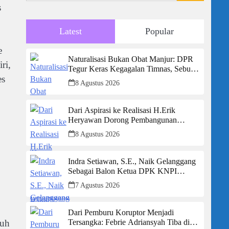
s
Latest
Popular
e
Naturalisasi Bukan Obat Manjur: DPR
ri,
Tegur Keras Kegagalan Timnas, Sebut
es
Potensi Anak Bangsa Terabaikan Demi
8 Agustus 2026
“Jalan Pintas”
Dari Aspirasi ke Realisasi H.Erik
Heryawan Dorong Pembangunan
Infrastruktur Jalan Cikalong Bunder
8 Agustus 2026
Indra Setiawan, S.E., Naik Gelanggang
Sebagai Balon Ketua DPK KNPI
Kecamatan Ciambar
7 Agustus 2026
Dari Pemburu Koruptor Menjadi
nuh
Tersangka: Febrie Adriansyah Tiba di