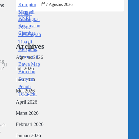
Kejagung Berborgol, Bawa Map Biru
as
7 Agustus 2026
dan Senyum Penuh Teka-teki
Archives
Agustus 2026
ng
Juli 2026
r?
Juni 2026
Mei 2026
April 2026
Maret 2026
Februari 2026
kah
n
Januari 2026