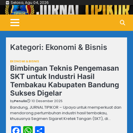
Skip
Selasa, Agu 04, 2026
to
content
Kategori:
Ekonomi & Bisnis
EKONOMI & BISNIS
Bimbingan Teknis Pengemasan
SKT untuk Industri Hasil
Tembakau Kabupaten Bandung
Sukses Digelar
by
Penulis
10 Desember 2025
Bandung, JURNAL TIPIKOR – Upaya untuk memperkuat dan
mendorong pertumbuhan industri hasil tembakau,
khususnya Segmen Sigaret Kretek Tangan (SKT), di…
Facebook
WhatsApp
Share