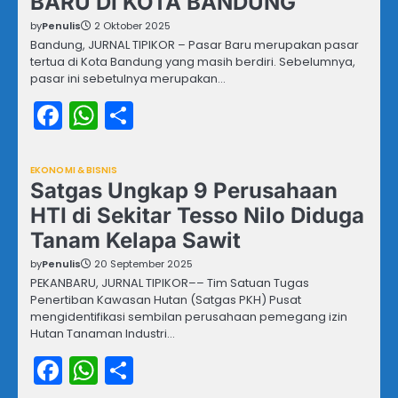
BARU DI KOTA BANDUNG
by
Penulis
2 Oktober 2025
Bandung, JURNAL TIPIKOR – Pasar Baru merupakan pasar
tertua di Kota Bandung yang masih berdiri. Sebelumnya,
pasar ini sebetulnya merupakan…
Facebook
WhatsApp
Share
EKONOMI & BISNIS
Satgas Ungkap 9 Perusahaan
HTI di Sekitar Tesso Nilo Diduga
Tanam Kelapa Sawit
by
Penulis
20 September 2025
PEKANBARU, JURNAL TIPIKOR–– Tim Satuan Tugas
Penertiban Kawasan Hutan (Satgas PKH) Pusat
mengidentifikasi sembilan perusahaan pemegang izin
Hutan Tanaman Industri…
Facebook
WhatsApp
Share