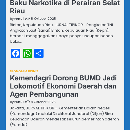
Baku Narkotika di Perairan Selat
Riau
by
Penulis
8 Oktober 2025
Bintan, Kepulauan Riau, JURNAL TIPIKOR– Pangkalan TNI
Angkatan Laut (Lanal) Bintan, Kepulauan Riau (Kepri),
berhasil menggagalkan upaya penyelundupan bahan
baku…
Facebook
WhatsApp
Share
EKONOMI & BISNIS
Kemendagri Dorong BUMD Jadi
Lokomotif Ekonomi Daerah dan
Agen Pembangunan
by
Penulis
4 Oktober 2025
Jakarta, JURNAL TIPIKOR – Kementerian Dalam Negeri
(Kemendagri) melalui Direktorat Jenderal (Ditjen) Bina
Keuangan Daerah mendesak seluruh pemerintah daerah
(Pemda)…