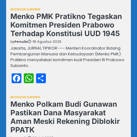
EKONOMI & BISNIS
Menko PMK Pratikno Tegaskan
Komitmen Presiden Prabowo
Terhadap Konstitusi UUD 1945
by
Penulis
18 Agustus 2025
Jakarta, JURNAL TIPIKOR-–– Menteri Koordinator Bidang
Pembangunan Manusia dan Kebudayaan (Menko PMK)
Pratikno menyatakan komitmen kuat Presiden RI Prabowo
Subianto…
Facebook
WhatsApp
Share
EKONOMI & BISNIS
Menko Polkam Budi Gunawan
Pastikan Dana Masyarakat
Aman Meski Rekening Diblokir
PPATK