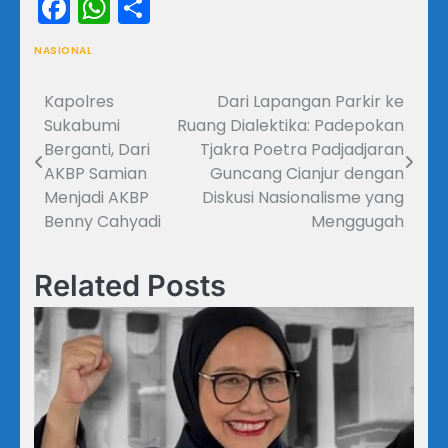
Facebook
WhatsApp
Share
NASIONAL
Kapolres
Dari Lapangan Parkir ke
Navigasi
Sukabumi
Ruang Dialektika: Padepokan
pos
Berganti, Dari
Tjakra Poetra Padjadjaran
AKBP Samian
Guncang Cianjur dengan
Menjadi AKBP
Diskusi Nasionalisme yang
Benny Cahyadi
Menggugah
Related Posts