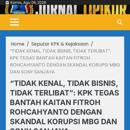
Skip
Kamis, Agu 06, 2026
to
content
Home
Seputar KPK & Kejaksaan
“TIDAK KENAL, TIDAK BISNIS, TIDAK TERLIBAT”:
KPK TEGAS BANTAH KAITAN FITROH
ROHCAHYANTO DENGAN SKANDAL KORUPSI MBG
DAN SONY SANJAYA
“TIDAK KENAL, TIDAK BISNIS,
TIDAK TERLIBAT”: KPK TEGAS
BANTAH KAITAN FITROH
ROHCAHYANTO DENGAN
SKANDAL KORUPSI MBG DAN