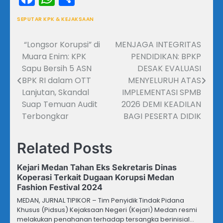
SEPUTAR KPK & KEJAKSAAN
“Longsor Korupsi” di
MENJAGA INTEGRITAS
Navigasi
Muara Enim: KPK
PENDIDIKAN: BPKP
pos
Sapu Bersih 5 ASN
DESAK EVALUASI
BPK RI dalam OTT
MENYELURUH ATAS
Lanjutan, Skandal
IMPLEMENTASI SPMB
Suap Temuan Audit
2026 DEMI KEADILAN
Terbongkar
BAGI PESERTA DIDIK
Related Posts
Kejari Medan Tahan Eks Sekretaris Dinas
Koperasi Terkait Dugaan Korupsi Medan
Fashion Festival 2024
MEDAN, JURNAL TIPIKOR – Tim Penyidik Tindak Pidana
Khusus (Pidsus) Kejaksaan Negeri (Kejari) Medan resmi
melakukan penahanan terhadap tersangka berinisial…