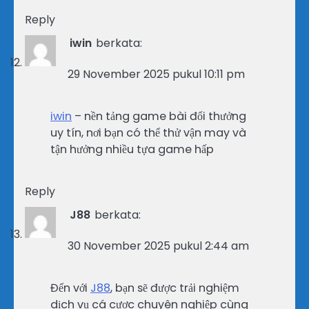
Reply
iwin
berkata:
29 November 2025 pukul 10:11 pm
iwin
– nền tảng game bài đổi thưởng
uy tín, nơi bạn có thể thử vận may và
tận hưởng nhiều tựa game hấp
Reply
J88
berkata:
30 November 2025 pukul 2:44 am
Đến với
J88
, bạn sẽ được trải nghiệm
dịch vụ cá cược chuyên nghiệp cùng