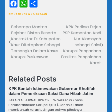
Facebook
WhatsApp
Share
SEPUTAR KPK & KEJAKSAAN
Beberapa Mantan
KPK Periksa Dirjen
Navigasi
Pejabat Distan Beserta
PSP Kementan Andi
pos
Kontraktor Di Kabupaten
Nur Alamsyah
Kaur Ditetapkan Sebagai
sebagai Saksi
Tersangka Dalam Kasus
Korupsi Pengadaan
Korupsi Puskeswan.
Fasilitas Pengolahan
Karet
Related Posts
KPK Bantah Istimewakan Gubernur Khofifah
dalam Pemeriksaan Saksi Dana Hibah Jatim
JAKARTA, JURNAL TIPIKOR – Wakil Ketua Komisi
Pemberantasan Korupsi (KPK), Johanis Tanak,
membantah keras tudingan bahwa pihaknya