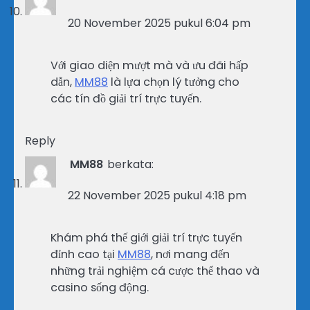
20 November 2025 pukul 6:04 pm
Với giao diện mượt mà và ưu đãi hấp
dẫn,
MM88
là lựa chọn lý tưởng cho
các tín đồ giải trí trực tuyến.
Reply
MM88
berkata:
22 November 2025 pukul 4:18 pm
Khám phá thế giới giải trí trực tuyến
đỉnh cao tại
MM88
, nơi mang đến
những trải nghiệm cá cược thể thao và
casino sống động.