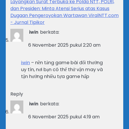
Layangkan Surat Terbuka ke Polda NTT, POLRI,
dan Presiden: Minta Atensi Serius atas Kasus
Dugaan Pengeroyokan Wartawan ViralNTT.com
- Jurnal Tipikor
iwin
berkata:
6 November 2025 pukul 2:20 am
iwin
– nền tảng game bài đổi thưởng
uy tín, nơi bạn có thể thử vận may và
tận hưởng nhiều tựa game hấp
Reply
iwin
berkata:
6 November 2025 pukul 4:19 am