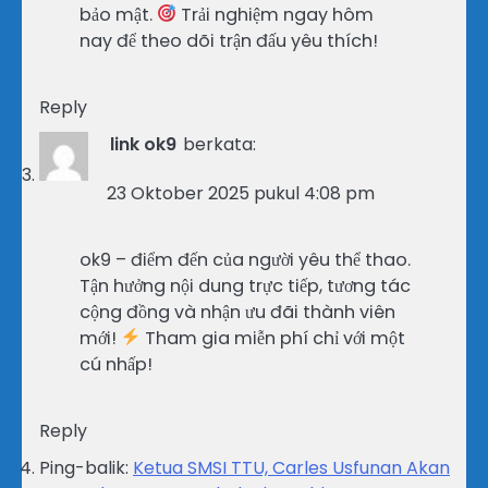
bảo mật.
Trải nghiệm ngay hôm
nay để theo dõi trận đấu yêu thích!
Reply
link ok9
berkata:
23 Oktober 2025 pukul 4:08 pm
ok9 – điểm đến của người yêu thể thao.
Tận hưởng nội dung trực tiếp, tương tác
cộng đồng và nhận ưu đãi thành viên
mới!
Tham gia miễn phí chỉ với một
cú nhấp!
Reply
Ping-balik:
Ketua SMSI TTU, Carles Usfunan Akan