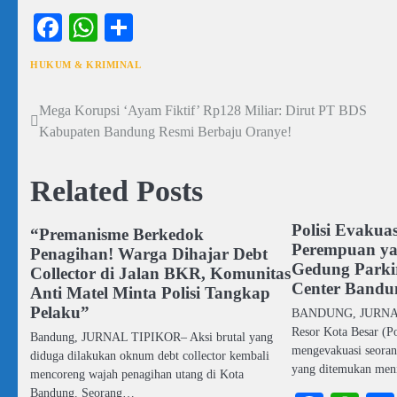
Facebook
WhatsApp
Share
HUKUM & KRIMINAL
Mega Korupsi ‘Ayam Fiktif’ Rp128 Miliar: Dirut PT BDS
Navigasi
Kabupaten Bandung Resmi Berbaju Oranye!
pos
Related Posts
Polisi Evakua
“Premanisme Berkedok
Perempuan ya
Penagihan! Warga Dihajar Debt
Gedung Parki
Collector di Jalan BKR, Komunitas
Center Bandu
Anti Matel Minta Polisi Tangkap
Pelaku”
BANDUNG, JURNAL 
Resor Kota Besar (P
Bandung, JURNAL TIPIKOR– Aksi brutal yang
mengevakuasi seoran
diduga dilakukan oknum debt collector kembali
yang ditemukan men
mencoreng wajah penagihan utang di Kota
Bandung. Seorang…