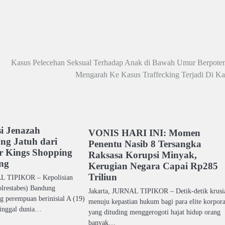
Kasus Pelecehan Seksual Terhadap Anak di Bawah Umur Berpoten
Mengarah Ke Kasus Traffecking Terjadi Di Ka
si Jenazah
VONIS HARI INI: Momen
ng Jatuh dari
Penentu Nasib 8 Tersangka
r Kings Shopping
Raksasa Korupsi Minyak,
ng
Kerugian Negara Capai Rp285
Triliun
TIPIKOR – Kepolisian
olrestabes) Bandung
Jakarta, JURNAL TIPIKOR – Detik-detik krusi
g perempuan berinisial A (19)
menuju kepastian hukum bagi para elite korpora
inggal dunia…
yang dituding menggerogoti hajat hidup orang
banyak…