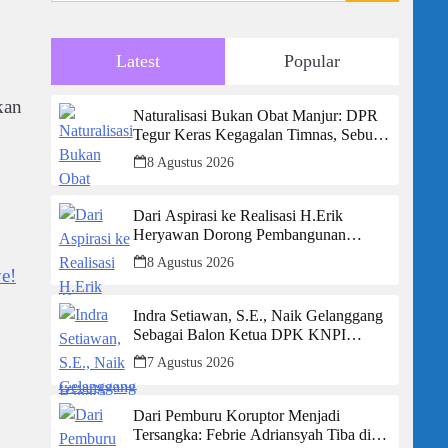
Latest
Popular
kan
Naturalisasi Bukan Obat Manjur: DPR
Tegur Keras Kegagalan Timnas, Sebut
Potensi Anak Bangsa Terabaikan Demi
8 Agustus 2026
“Jalan Pintas”
Dari Aspirasi ke Realisasi H.Erik
Heryawan Dorong Pembangunan
Infrastruktur Jalan Cikalong Bunder
8 Agustus 2026
e!
Indra Setiawan, S.E., Naik Gelanggang
Sebagai Balon Ketua DPK KNPI
Kecamatan Ciambar
7 Agustus 2026
Dari Pemburu Koruptor Menjadi
Tersangka: Febrie Adriansyah Tiba di