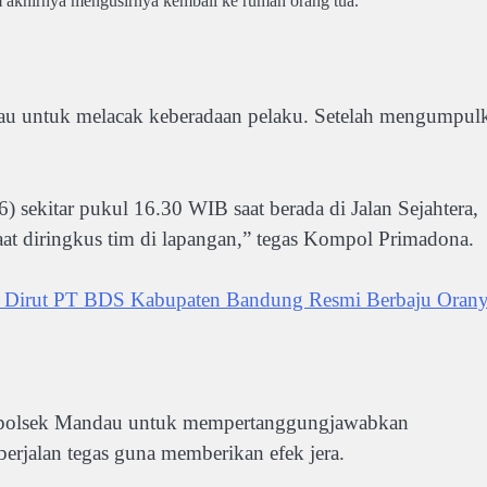
m akhirnya mengusirnya kembali ke rumah orang tua.
au untuk melacak keberadaan pelaku. Setelah mengumpul
 sekitar pukul 16.30 WIB saat berada di Jalan Sejahtera,
aat diringkus tim di lapangan,” tegas Kompol Primadona.
r: Dirut PT BDS Kabupaten Bandung Resmi Berbaju Orany
i Mapolsek Mandau untuk mempertanggungjawabkan
erjalan tegas guna memberikan efek jera.