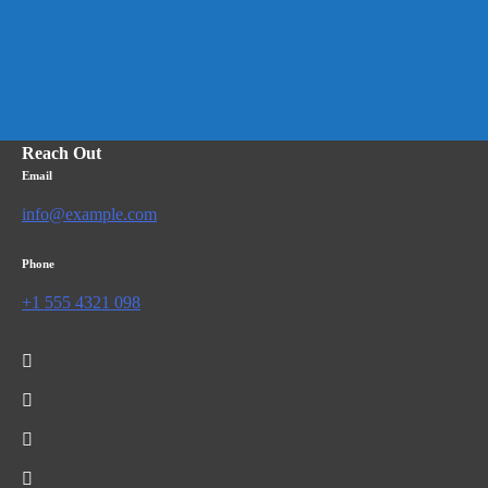
Reach Out
Email
info@example.com
Phone
+1 555 4321 098