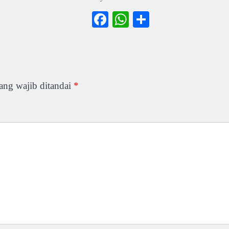
ook
atsApp
Share
Facebook
WhatsApp
Share
ang wajib ditandai
*