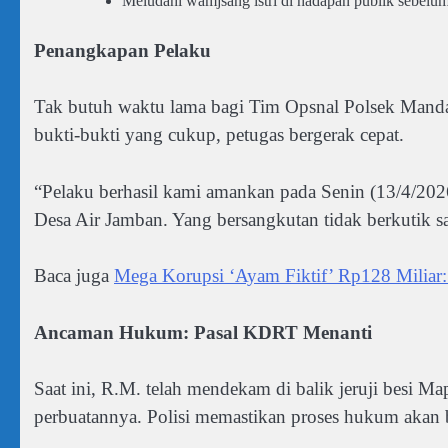
Meludahi wamjsang istri di hadapan publik sebelu
Penangkapan Pelaku
Tak butuh waktu lama bagi Tim Opsnal Polsek Mand
bukti-bukti yang cukup, petugas bergerak cepat.
“Pelaku berhasil kami amankan pada Senin (13/4/2026)
Desa Air Jamban. Yang bersangkutan tidak berkutik s
Baca juga
Mega Korupsi ‘Ayam Fiktif’ Rp128 Milia
Ancaman Hukum: Pasal KDRT Menanti
Saat ini, R.M. telah mendekam di balik jeruji bes
perbuatannya. Polisi memastikan proses hukum akan b