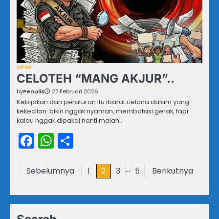
OPINI
CELOTEH “MANG AKJUR”..
by
Penulis
27 Februari 2026
Kebijakan dan peraturan itu ibarat celana dalam yang
kekecilan: bikin nggak nyaman, membatasi gerak, tapi
kalau nggak dipakai nanti malah…
Facebook
WhatsApp
Share
…
Paginasi
Sebelumnya
1
2
3
5
Berikutnya
pos