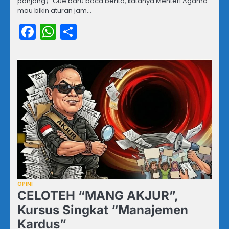
panjang) “Gue baru baca berita, katanya Menteri Agama
mau bikin aturan jam…
Facebook
WhatsApp
Share
OPINI
CELOTEH “MANG AKJUR”,
Kursus Singkat “Manajemen
Kardus”