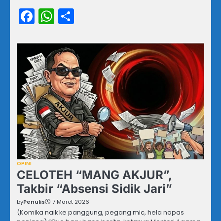
Facebook
WhatsApp
Share
OPINI
CELOTEH “MANG AKJUR”,
Takbir “Absensi Sidik Jari”
by
Penulis
7 Maret 2026
(Komika naik ke panggung, pegang mic, hela napas