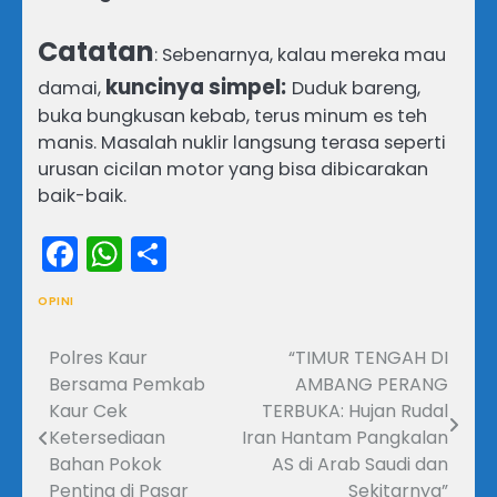
Catatan
: Sebenarnya, kalau mereka mau
kuncinya simpel:
damai,
Duduk bareng,
buka bungkusan kebab, terus minum es teh
manis. Masalah nuklir langsung terasa seperti
urusan cicilan motor yang bisa dibicarakan
baik-baik.
Facebook
WhatsApp
Share
OPINI
Polres Kaur
“TIMUR TENGAH DI
Navigasi
Bersama Pemkab
AMBANG PERANG
pos
Kaur Cek
TERBUKA: Hujan Rudal
Ketersediaan
Iran Hantam Pangkalan
Bahan Pokok
AS di Arab Saudi dan
Penting di Pasar
Sekitarnya”