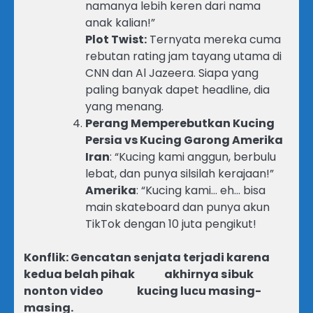
namanya lebih keren dari nama
anak kalian!”
Plot Twist:
Ternyata mereka cuma
rebutan rating jam tayang utama di
CNN dan Al Jazeera. Siapa yang
paling banyak dapet headline, dia
yang menang.
Perang Memperebutkan Kucing
Persia vs Kucing Garong Amerika
Iran
: “Kucing kami anggun, berbulu
lebat, dan punya silsilah kerajaan!”
Amerika
: “Kucing kami… eh… bisa
main skateboard dan punya akun
TikTok dengan 10 juta pengikut!
Konflik: Gencatan senjata terjadi karena
kedua belah pihak akhirnya sibuk
nonton video kucing lucu masing-
masing.