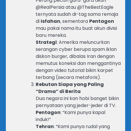
Perang pecah gara-gara akun
@RealPersia atau @TheBestEagle
ternyata sudah di-tag sama remaja
di
Isfahan
, sementara
Pentagon
mau pakai nama itu buat akun divisi
baru mereka.
Strategi
: Amerika meluncurkan
serangan cyber berupa spam iklan
diskon burger, dibalas Iran dengan
memutus koneksi dan menggantinya
dengan video tutorial bikin karpet
terbang (secara metaforis).
Rebutan Siapa yang Paling
“Drama” di Berita
Dua negara ini kan hobi banget bikin
pernyataan yang jeder-jeder di TV.
Pentagon
: “Kami punya kapal
induk!”
Tehran
: “Kami punya rudal yang