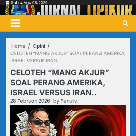
Skip
Sabtu, Agu 08, 2026
to
content
Home
Opini
CELOTEH “MANG AKJUR” SOAL PERANG AMERIKA,
ISRAEL VERSUS IRAN..
CELOTEH “MANG AKJUR”
SOAL PERANG AMERIKA,
ISRAEL VERSUS IRAN..
28 Februari 2026
by
Penulis