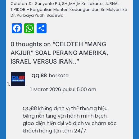
Catatan: Dr. Suriyanto Pd, SH.,MH.,M.Kn Jakarta, JURNAL
TIPIKOR – Pergantian Menteri Keuangan dari Sri Mulyani ke
Dr. Purbaya Yudhi Sadewa,…
Facebook
WhatsApp
Share
0 thoughts on “
CELOTEH “MANG
AKJUR” SOAL PERANG AMERIKA,
ISRAEL VERSUS IRAN..
”
QQ 88
berkata:
1 Maret 2026 pukul 5:00 am
QQ88 khẳng định vị thế thương hiệu
bằng nền tảng vận hành minh bạch,
giao diện hiện đại và dịch vụ chăm sóc
khách hàng tận tâm 24/7.