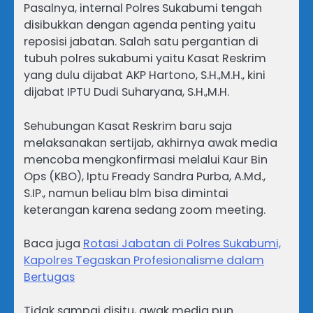
Pasalnya, internal Polres Sukabumi tengah
disibukkan dengan agenda penting yaitu
reposisi jabatan. Salah satu pergantian di
tubuh polres sukabumi yaitu Kasat Reskrim
yang dulu dijabat AKP Hartono, S.H.,M.H., kini
dijabat IPTU Dudi Suharyana, S.H.,M.H.
Sehubungan Kasat Reskrim baru saja
melaksanakan sertijab, akhirnya awak media
mencoba mengkonfirmasi melalui Kaur Bin
Ops (KBO), Iptu Fready Sandra Purba, A.Md.,
S.IP., namun beliau blm bisa dimintai
keterangan karena sedang zoom meeting.
Baca juga
Rotasi Jabatan di Polres Sukabumi,
Kapolres Tegaskan Profesionalisme dalam
Bertugas
Tidak sampai disitu, awak media pun