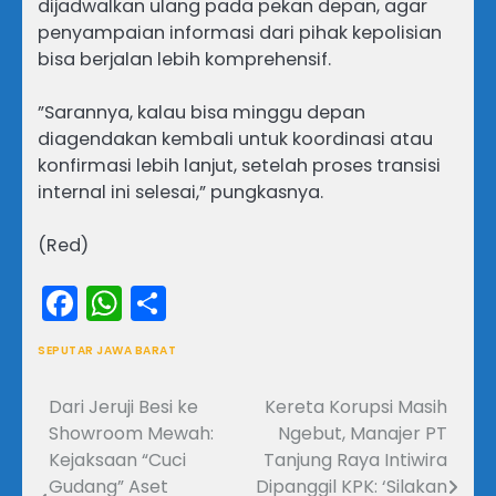
dijadwalkan ulang pada pekan depan, agar
penyampaian informasi dari pihak kepolisian
bisa berjalan lebih komprehensif.
​”Sarannya, kalau bisa minggu depan
diagendakan kembali untuk koordinasi atau
konfirmasi lebih lanjut, setelah proses transisi
internal ini selesai,” pungkasnya.
(Red)
Facebook
WhatsApp
Share
SEPUTAR JAWA BARAT
Dari Jeruji Besi ke
Kereta Korupsi Masih
Navigasi
Showroom Mewah:
Ngebut, Manajer PT
pos
Kejaksaan “Cuci
Tanjung Raya Intiwira
Gudang” Aset
Dipanggil KPK: ‘Silakan