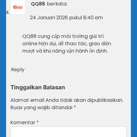
QQ88
berkata:
24 Januari 2026 pukul 8:40 am
QQ88 cung cấp môi trường giải trí
online hiện đại, dễ thao tác, giao diện
mượt và khả năng vận hành ổn định.
Reply
Tinggalkan Balasan
Alamat email Anda tidak akan dipublikasikan.
Ruas yang wajib ditandai
*
Komentar
*