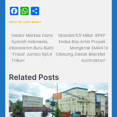
Facebook
WhatsApp
Share
SEPUTAR JAWA BARAT
Gedor Markas Dana
Skandal 6,5 Miliar: BPKP
Navigasi
Syariah Indonesia,
Endus Bau Amis Proyek
pos
Bareskrim Buru Bukti
Mangkrak SMAN 1
‘Fraud’ Jumbo Rp1,4
Cibitung, Desak Blacklist
Triliun!
Kontraktor!
Related Posts