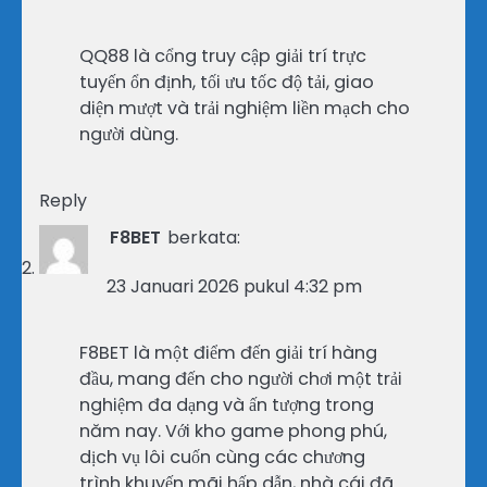
QQ88 là cổng truy cập giải trí trực
tuyến ổn định, tối ưu tốc độ tải, giao
diện mượt và trải nghiệm liền mạch cho
người dùng.
Reply
F8BET
berkata:
23 Januari 2026 pukul 4:32 pm
F8BET là một điểm đến giải trí hàng
đầu, mang đến cho người chơi một trải
nghiệm đa dạng và ấn tượng trong
năm nay. Với kho game phong phú,
dịch vụ lôi cuốn cùng các chương
trình khuyến mãi hấp dẫn, nhà cái đã