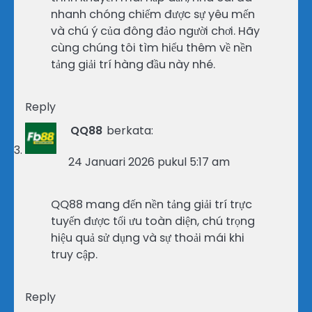
nhanh chóng chiếm được sự yêu mến
và chú ý của đông đảo người chơi. Hãy
cùng chúng tôi tìm hiểu thêm về nền
tảng giải trí hàng đầu này nhé.
Reply
QQ88
berkata:
24 Januari 2026 pukul 5:17 am
QQ88 mang đến nền tảng giải trí trực
tuyến được tối ưu toàn diện, chú trọng
hiệu quả sử dụng và sự thoải mái khi
truy cập.
Reply