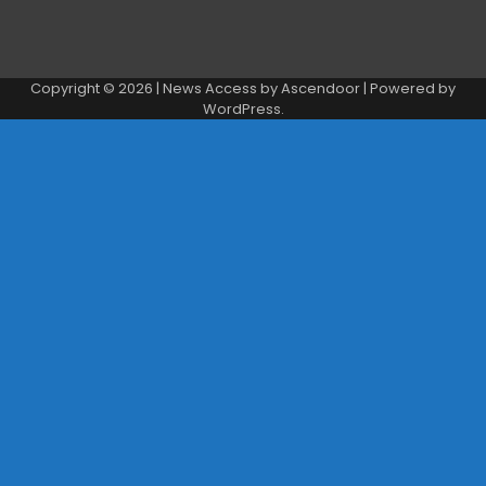
Copyright © 2026
| News Access by
Ascendoor
| Powered by
WordPress
.