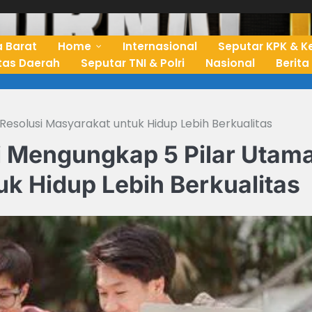
 Barat
Home
Internasional
Seputar KPK & K
ntas Daerah
Seputar TNI & Polri
Nasional
Berita
esolusi Masyarakat untuk Hidup Lebih Berkualitas
 Mengungkap 5 Pilar Utam
k Hidup Lebih Berkualitas