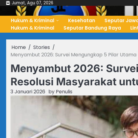
Skip
Jumat, Agu 07, 2026
to
content
Hukum & Kriminal
Kesehatan
Seputar Jawa
Hukum & Kriminal
Seputar Bandung Raya
Li
Home
Stories
Menyambut 2026: Survei Mengungkap 5 Pilar Utama R
Menyambut 2026: Survei
Resolusi Masyarakat untu
3 Januari 2026
by
Penulis