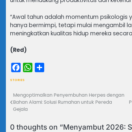
untuk mendukung produktivitas dan ketenan
“Awal tahun adalah momentum psikologis yan
hanya bermimpi, tetapi mulai mengambil la
meningkatkan kualitas hidup mereka secara
(Red)
Facebook
WhatsApp
Share
STORIES
Mengoptimalkan Penyembuhan Herpes dengan
Navigasi
Bahan Alami: Solusi Rumahan untuk Pereda
P
pos
Gejala
0 thoughts on “
Menyambut 2026: S