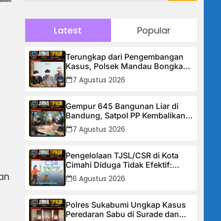
Latest
Popular
Terungkap dari Pengembangan
Kasus, Polsek Mandau Bongkar
Peredaran Sabu dan Ekstasi di Air
7 Agustus 2026
Jamban, Tiga Pelaku Diamankan
Gempur 645 Bangunan Liar di
Bandung, Satpol PP Kembalikan
Trotoar untuk Pejalan Kaki
7 Agustus 2026
Pengelolaan TJSL/CSR di Kota
Cimahi Diduga Tidak Efektif:
Masyarakat Desak Transparansi
an
6 Agustus 2026
Penuh dan Perbaikan Sistem
Polres Sukabumi Ungkap Kasus
Peredaran Sabu di Surade dan