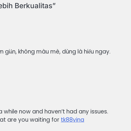
bih Berkualitas
”
ơn giản, không màu mè, dùng là hiểu ngay.
r a while now and haven’t had any issues.
What are you waiting for
tk88vina