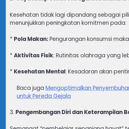
Kesehatan tidak lagi dipandang sebagai pilih
menunjukkan peningkatan komitmen pada:
*
Pola Makan:
Pengurangan konsumsi maka
*
Aktivitas Fisik
: Rutinitas olahraga yang leb
*
Kesehatan Mental
: Kesadaran akan pentin
Baca juga
Mengoptimalkan Penyembuhan 
untuk Pereda Gejala
3.
Pengembangan Diri dan Keterampilan B
Semangat “pembelajar sepanjang hayat” te