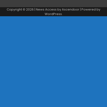
Copyright © 2026
| News Access by
Ascendoor
| Powered by
WordPress
.