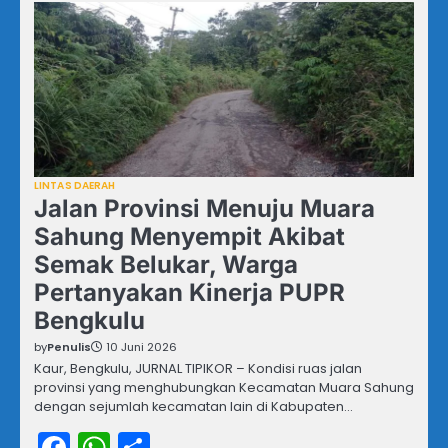
LINTAS DAERAH
Jalan Provinsi Menuju Muara
Sahung Menyempit Akibat
Semak Belukar, Warga
Pertanyakan Kinerja PUPR
Bengkulu
by
Penulis
10 Juni 2026
Kaur, Bengkulu, JURNAL TIPIKOR – Kondisi ruas jalan
provinsi yang menghubungkan Kecamatan Muara Sahung
dengan sejumlah kecamatan lain di Kabupaten…
Facebook
WhatsApp
Share