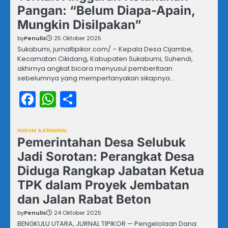
Pangan: “Belum Diapa-Apain,
Mungkin Disilpakan”
by
Penulis
25 Oktober 2025
Sukabumi, jurnaltipikor.com/ – Kepala Desa Cijambe,
Kecamatan Cikidang, Kabupaten Sukabumi, Suhendi,
akhirnya angkat bicara menyusul pemberitaan
sebelumnya yang mempertanyakan sikapnya…
Facebook
WhatsApp
Share
HUKUM & KRIMINAL
Pemerintahan Desa Selubuk
Jadi Sorotan: Perangkat Desa
Diduga Rangkap Jabatan Ketua
TPK dalam Proyek Jembatan
dan Jalan Rabat Beton
by
Penulis
24 Oktober 2025
BENGKULU UTARA, JURNAL TIPIKOR — Pengelolaan Dana