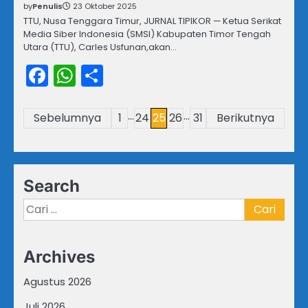
by
Penulis
23 Oktober 2025
TTU, Nusa Tenggara Timur, JURNAL TIPIKOR — Ketua Serikat
Media Siber Indonesia (SMSI) Kabupaten Timor Tengah
Utara (TTU), Carles Usfunan,akan…
Facebook
WhatsApp
Share
…
…
Paginasi
Sebelumnya
1
24
25
26
31
Berikutnya
pos
Search
Cari
untuk:
Archives
Agustus 2026
Juli 2026