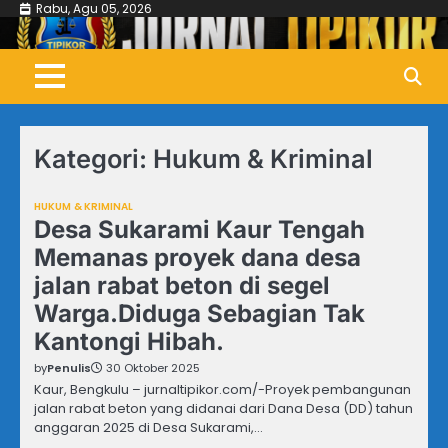
Skip
Rabu, Agu 05, 2026
to
content
Kategori:
Hukum & Kriminal
HUKUM & KRIMINAL
Desa Sukarami Kaur Tengah
Memanas proyek dana desa
jalan rabat beton di segel
Warga.Diduga Sebagian Tak
Kantongi Hibah.
by
Penulis
30 Oktober 2025
Kaur, Bengkulu – jurnaltipikor.com/-Proyek pembangunan
jalan rabat beton yang didanai dari Dana Desa (DD) tahun
anggaran 2025 di Desa Sukarami,…