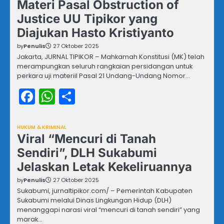
Materi Pasal Obstruction of
Justice UU Tipikor yang
Diajukan Hasto Kristiyanto
by
Penulis
27 Oktober 2025
Jakarta, JURNAL TIPIKOR – Mahkamah Konstitusi (MK) telah
merampungkan seluruh rangkaian persidangan untuk
perkara uji materiil Pasal 21 Undang-Undang Nomor…
Facebook
WhatsApp
Share
HUKUM & KRIMINAL
Viral “Mencuri di Tanah
Sendiri”, DLH Sukabumi
Jelaskan Letak Kekeliruannya
by
Penulis
27 Oktober 2025
Sukabumi, jurnaltipikor.com/ – Pemerintah Kabupaten
Sukabumi melalui Dinas Lingkungan Hidup (DLH)
menanggapi narasi viral “mencuri di tanah sendiri” yang
marak…