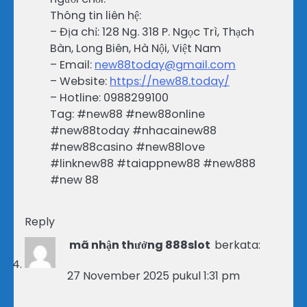
Thông tin liên hệ:
– Địa chỉ: 128 Ng. 318 P. Ngọc Trì, Thạch
Bàn, Long Biên, Hà Nội, Việt Nam
– Email:
new88today@gmail.com
– Website:
https://new88.today/
– Hotline: 0988299100
Tag: #new88 #new88online
#new88today #nhacainew88
#new88casino #new88love
#linknew88 #taiappnew88 #new888
#new 88
Reply
mã nhận thưởng 888slot
berkata:
27 November 2025 pukul 1:31 pm