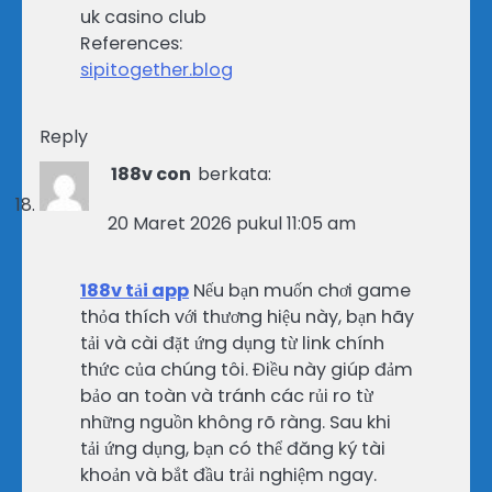
uk casino club
References:
sipitogether.blog
Reply
188v con
berkata:
20 Maret 2026 pukul 11:05 am
188v tải app
Nếu bạn muốn chơi game
thỏa thích với thương hiệu này, bạn hãy
tải và cài đặt ứng dụng từ link chính
thức của chúng tôi. Điều này giúp đảm
bảo an toàn và tránh các rủi ro từ
những nguồn không rõ ràng. Sau khi
tải ứng dụng, bạn có thể đăng ký tài
khoản và bắt đầu trải nghiệm ngay.