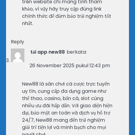
trên website chỉ mang tính tham
khảo, vì vậy hãy truy cập đúng link
chính thức để đảm bảo trải nghiệm tốt
nhất.
Reply
tải app new88
berkata:
26 November 2025 pukul 12:43 pm
New88 là sân chơi cá cược trực tuyến
uy tín, cung cấp đa dạng game như
thể thao, casino, bắn cá, slot cùng
nhiều ưu đãi hấp dẫn. Với giao diện hiện
đại, bảo mật an toàn và dịch vụ hỗ trợ
24/7, New88 mang đến trải nghiệm
giải trí tiện lợi và minh bạch cho mọi
người chơi.