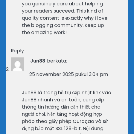
you genuinely care about helping
your readers succeed. This kind of
quality content is exactly why I love
the blogging community. Keep up
the amazing work!
Reply
Jun88
berkata:
25 November 2025 pukul 3:04 pm
Jun88 là trang hỗ trợ cập nhật link vào
Jun88 nhanh và an toàn, cung cấp
thông tin hướng dẫn cần thiết cho
người chơi. Nền tảng hoạt động hợp
pháp theo giấy phép Curaçao và sử
dụng bảo mật SSL 128-bit. Nội dung