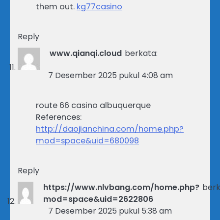
them out.
kg77casino
Reply
www.qianqi.cloud
berkata:
7 Desember 2025 pukul 4:08 am
route 66 casino albuquerque
References:
http://daojianchina.com/home.php?
mod=space&uid=680098
Reply
https://www.nlvbang.com/home.php?
berk
mod=space&uid=2622806
7 Desember 2025 pukul 5:38 am