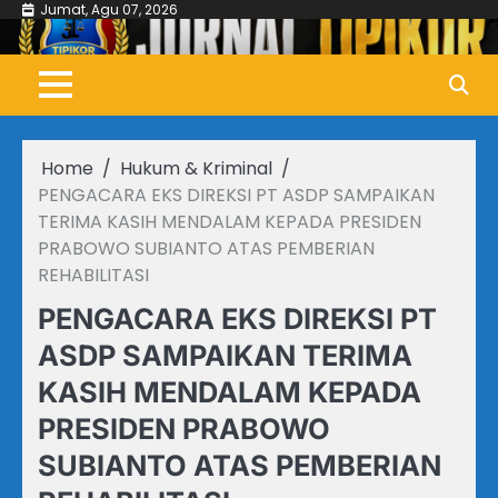
Skip
Jumat, Agu 07, 2026
to
content
Home
Hukum & Kriminal
PENGACARA EKS DIREKSI PT ASDP SAMPAIKAN
TERIMA KASIH MENDALAM KEPADA PRESIDEN
PRABOWO SUBIANTO ATAS PEMBERIAN
REHABILITASI
PENGACARA EKS DIREKSI PT
ASDP SAMPAIKAN TERIMA
KASIH MENDALAM KEPADA
PRESIDEN PRABOWO
SUBIANTO ATAS PEMBERIAN