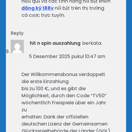
hiệu quả và các tính năng nổi bật khiến
đăng ký 188v
nổi bật trên thị trường
cá cược trực tuyến.
Reply
hit n spin auszahlung
berkata:
5 Desember 2025 pukul 10:47 am
Der Willkommensbonus verdoppelt
die erste Einzahlung
bis zu 100 €, und es gibt die
Möglichkeit, durch den Code “TV50”
wöchentlich Freispiele über ein Jahr
zu
erhalten. Dank der offiziellen
deutschen Lizenz der Gemeinsamen
Glücksspielbehörde der Länder (GGL)