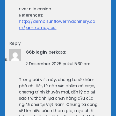
river nile casino
References:
http://demo.sunflowermachinery.co
m/jamikamaples1
Reply
66b login
berkata:
2 Desember 2025 pukul 5:30 am
Trong bài viết này, chúng ta sẽ khám
phá chi tiết, từ các sản phẩm cá cược,
chương trình khuyến mãi, đến lý do tại
sao trở thành lựa chọn hàng đầu của
người chơi tại Việt Nam. Chúng ta cũng
sẽ tìm hiểu cách tham gia, mẹo chơi