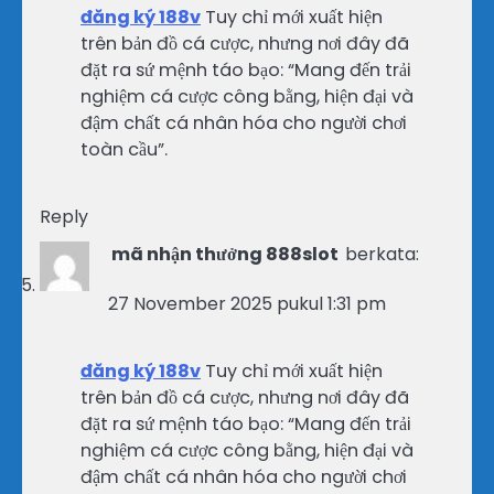
đăng ký 188v
Tuy chỉ mới xuất hiện
trên bản đồ cá cược, nhưng nơi đây đã
đặt ra sứ mệnh táo bạo: “Mang đến trải
nghiệm cá cược công bằng, hiện đại và
đậm chất cá nhân hóa cho người chơi
toàn cầu”.
Reply
mã nhận thưởng 888slot
berkata:
27 November 2025 pukul 1:31 pm
đăng ký 188v
Tuy chỉ mới xuất hiện
trên bản đồ cá cược, nhưng nơi đây đã
đặt ra sứ mệnh táo bạo: “Mang đến trải
nghiệm cá cược công bằng, hiện đại và
đậm chất cá nhân hóa cho người chơi