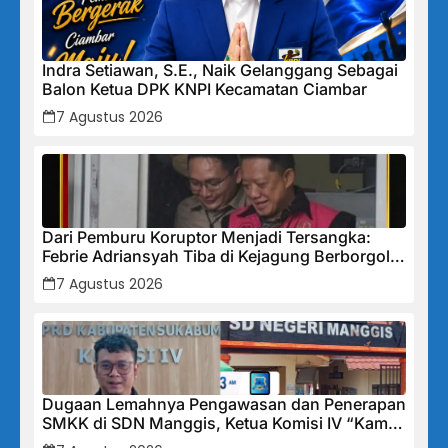
Indra Setiawan, S.E., Naik Gelanggang Sebagai
Balon Ketua DPK KNPI Kecamatan Ciambar
7 Agustus 2026
Dari Pemburu Koruptor Menjadi Tersangka:
Febrie Adriansyah Tiba di Kejagung Berborgol,
Bawa Map Biru dan Senyum Penuh Teka-teki
7 Agustus 2026
Dugaan Lemahnya Pengawasan dan Penerapan
SMKK di SDN Manggis, Ketua Komisi IV “Kami
Tidak Akan Segan Menindak”