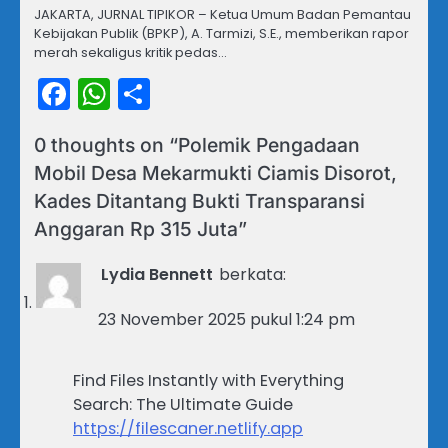
JAKARTA, JURNAL TIPIKOR – Ketua Umum Badan Pemantau
Kebijakan Publik (BPKP), A. Tarmizi, S.E., memberikan rapor
merah sekaligus kritik pedas…
Facebook
WhatsApp
Share
0 thoughts on “
Polemik Pengadaan
Mobil Desa Mekarmukti Ciamis Disorot,
Kades Ditantang Bukti Transparansi
Anggaran Rp 315 Juta
”
Lydia Bennett
berkata:
23 November 2025 pukul 1:24 pm
Find Files Instantly with Everything
Search: The Ultimate Guide
https://filescaner.netlify.app