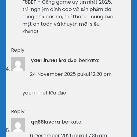
F8BET – Cổng game uy tín nhất 2025,
trải nghiệm đỉnh cao với sản phẩm đa
dạng như casino, thể thao, … cùng bảo
mật an toàn và khuyến mãi siêu
khủng!
Reply
yaer.in.net lừa đảo
berkata:
24 November 2025 pukul 12:20 pm
yaer.in.net lừa đảo
Reply
qq88lavera
berkata:
6 Desember 2025 pukul 7:35 am