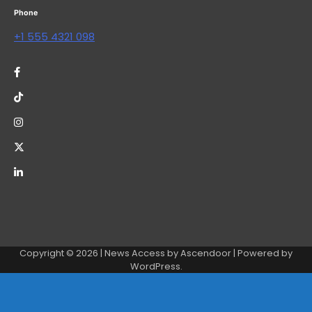
Phone
+1 555 4321 098
Copyright © 2026
| News Access by
Ascendoor
| Powered by
WordPress
.