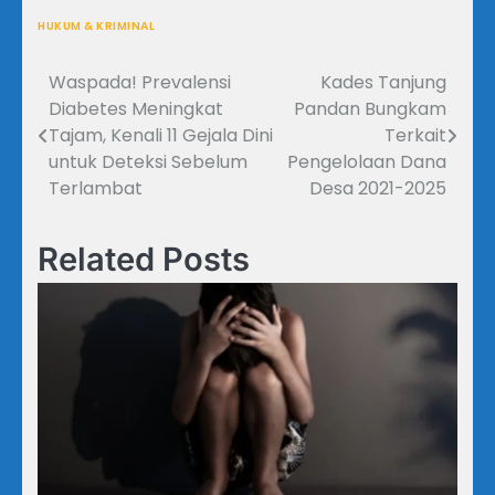
HUKUM & KRIMINAL
Waspada! Prevalensi
Kades Tanjung
Navigasi
Diabetes Meningkat
Pandan Bungkam
pos
Tajam, Kenali 11 Gejala Dini
Terkait
untuk Deteksi Sebelum
Pengelolaan Dana
Terlambat
Desa 2021-2025
Related Posts