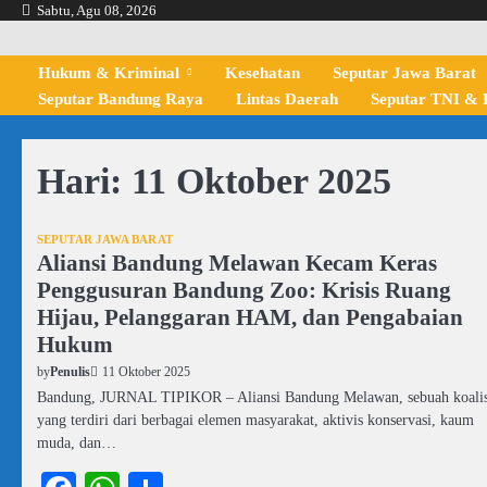
Skip
Sabtu, Agu 08, 2026
to
content
Hukum & Kriminal
Kesehatan
Seputar Jawa Barat
Seputar Bandung Raya
Lintas Daerah
Seputar TNI & P
Hari:
11 Oktober 2025
SEPUTAR JAWA BARAT
Aliansi Bandung Melawan Kecam Keras
Penggusuran Bandung Zoo: Krisis Ruang
Hijau, Pelanggaran HAM, dan Pengabaian
Hukum
11 Oktober 2025
by
Penulis
Bandung, JURNAL TIPIKOR – Aliansi Bandung Melawan, sebuah koalis
yang terdiri dari berbagai elemen masyarakat, aktivis konservasi, kaum
muda, dan…