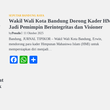
SEPUTAR BANDUNG RAYA
Wakil Wali Kota Bandung Dorong Kader H
”
Jadi Pemimpin Berintegritas dan Visioner
11 Oktober 2025
by
Penulis
Bandung, JURNAL TIPIKOR – Wakil Wali Kota Bandung, Erwin,
mendorong para kader Himpunan Mahasiswa Islam (HMI) untuk
mempersiapkan diri menjadi…
Facebook
WhatsApp
Share
at
k