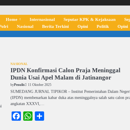
Home
Internasional
Seputar KPK & Kejaksaan
Se
olri
Nasional
Berita Terkini
Opini
Politik
Opini
NASIONAL
IPDN Konfirmasi Calon Praja Meninggal
Dunia Usai Apel Malam di Jatinangor
11 Oktober 2025
by
Penulis
SUMEDANG JURNAL TIPIKOR – Institut Pemerintahan Dalam Neger
(IPDN) membenarkan kabar duka atas meninggalnya salah satu calon pr
angkatan XXXVI,…
i
Facebook
WhatsApp
Share