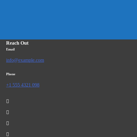
Reach Out
Email
info@example.com
Phone
+1 555 4321 098