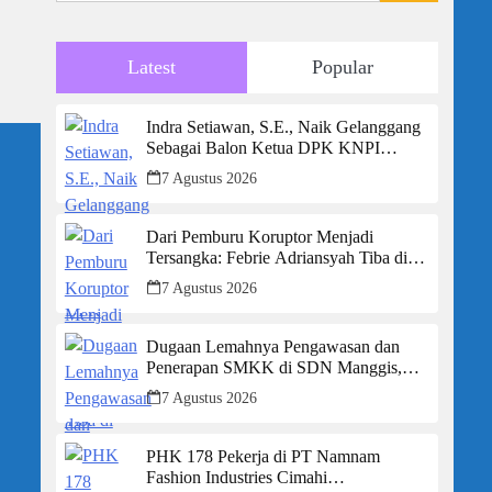
Latest
Popular
Indra Setiawan, S.E., Naik Gelanggang
Sebagai Balon Ketua DPK KNPI
Kecamatan Ciambar
7 Agustus 2026
Dari Pemburu Koruptor Menjadi
Tersangka: Febrie Adriansyah Tiba di
Kejagung Berborgol, Bawa Map Biru
7 Agustus 2026
dan Senyum Penuh Teka-teki
Dugaan Lemahnya Pengawasan dan
Penerapan SMKK di SDN Manggis,
Ketua Komisi IV “Kami Tidak Akan
7 Agustus 2026
Segan Menindak”
PHK 178 Pekerja di PT Namnam
Fashion Industries Cimahi