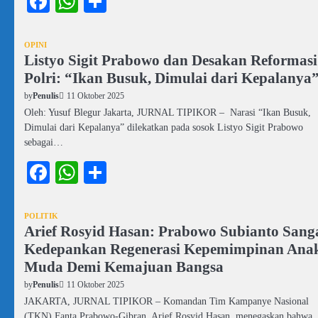
Facebook
WhatsApp
Share
OPINI
Listyo Sigit Prabowo dan Desakan Reformasi
Polri: “Ikan Busuk, Dimulai dari Kepalanya
11 Oktober 2025
by
Penulis
Oleh: Yusuf Blegur Jakarta, JURNAL TIPIKOR – Narasi “Ikan Busuk,
Dimulai dari Kepalanya” dilekatkan pada sosok Listyo Sigit Prabowo
sebagai…
Facebook
WhatsApp
Share
POLITIK
Arief Rosyid Hasan: Prabowo Subianto Sang
Kedepankan Regenerasi Kepemimpinan Ana
Muda Demi Kemajuan Bangsa
11 Oktober 2025
by
Penulis
JAKARTA, JURNAL TIPIKOR – Komandan Tim Kampanye Nasional
(TKN) Fanta Prabowo-Gibran, Arief Rosyid Hasan, menegaskan bahwa