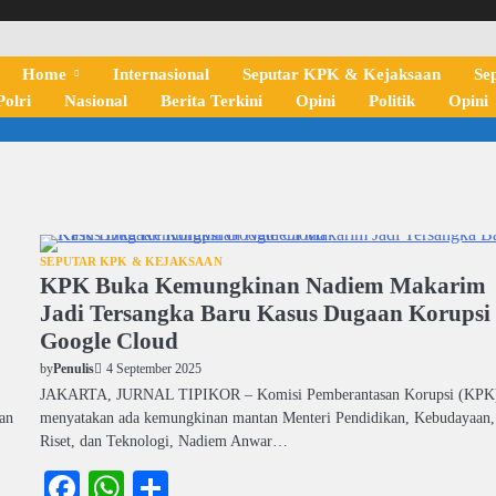
Home
Internasional
Seputar KPK & Kejaksaan
Se
olri
Nasional
Berita Terkini
Opini
Politik
Opini
SEPUTAR KPK & KEJAKSAAN
KPK Buka Kemungkinan Nadiem Makarim
Jadi Tersangka Baru Kasus Dugaan Korupsi
Google Cloud
4 September 2025
by
Penulis
JAKARTA, JURNAL TIPIKOR – Komisi Pemberantasan Korupsi (KPK
aan
menyatakan ada kemungkinan mantan Menteri Pendidikan, Kebudayaan,
Riset, dan Teknologi, Nadiem Anwar…
Facebook
WhatsApp
Share