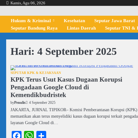
Skip
Kamis, Agu 06, 2026
to
content
Hukum & Kriminal
Kesehatan
Seputar Jawa Barat
Seputar Bandung Raya
Lintas Daerah
Seputar TNI & P
Hari:
4 September 2025
SEPUTAR KPK & KEJAKSAAN
KPK Terus Usut Kasus Dugaan Korupsi
Pengadaan Google Cloud di
Kemendikbudristek
4 September 2025
by
Penulis
JAKARTA, JURNAL TIPIKOR– Komisi Pemberantasan Korupsi (KPK)
memastikan akan terus menyelidiki kasus dugaan korupsi terkait pengad
layanan Google Cloud di…
Facebook
WhatsApp
Share