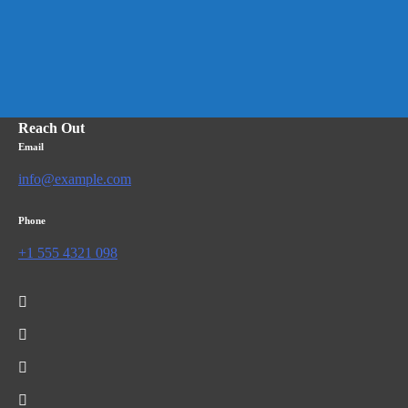
Reach Out
Email
info@example.com
Phone
+1 555 4321 098