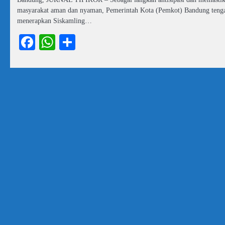
masyarakat aman dan nyaman, Pemerintah Kota (Pemkot) Bandung teng
menerapkan Siskamling…
Facebook
WhatsApp
Share