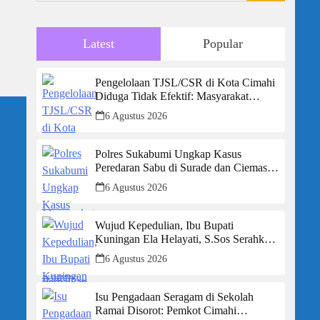
Latest
Popular
Pengelolaan TJSL/CSR di Kota Cimahi
Diduga Tidak Efektif: Masyarakat
Desak Transparansi Penuh dan
6 Agustus 2026
Perbaikan Sistem
Polres Sukabumi Ungkap Kasus
Peredaran Sabu di Surade dan Ciemas,
Tiga Tersangka Diamankan
6 Agustus 2026
Wujud Kepedulian, Ibu Bupati
Kuningan Ela Helayati, S.Sos Serahkan
Bantuan Bagi Rumah Terdampak
6 Agustus 2026
Bencana di Desa Karangkancana
Isu Pengadaan Seragam di Sekolah
Ramai Disorot: Pemkot Cimahi