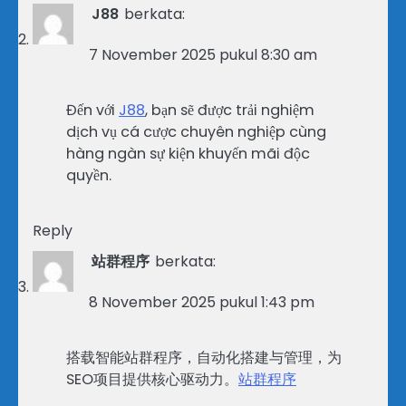
J88
berkata:
7 November 2025 pukul 8:30 am
Đến với
J88
, bạn sẽ được trải nghiệm
dịch vụ cá cược chuyên nghiệp cùng
hàng ngàn sự kiện khuyến mãi độc
quyền.
Reply
站群程序
berkata:
8 November 2025 pukul 1:43 pm
搭载智能站群程序，自动化搭建与管理，为
SEO项目提供核心驱动力。
站群程序