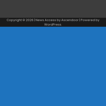
Copyright © 2026
| News Access by
Ascendoor
| Powered by
WordPress
.