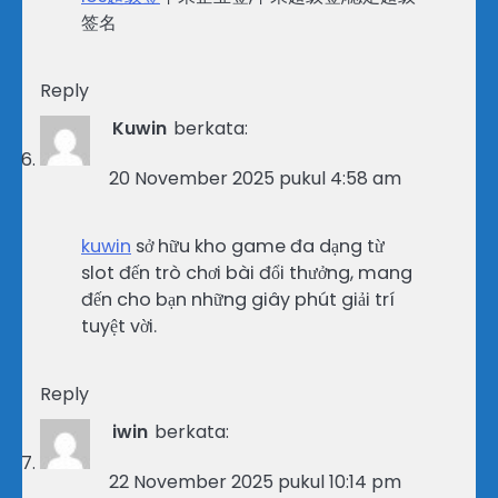
签名
Reply
Kuwin
berkata:
20 November 2025 pukul 4:58 am
kuwin
sở hữu kho game đa dạng từ
slot đến trò chơi bài đổi thưởng, mang
đến cho bạn những giây phút giải trí
tuyệt vời.
Reply
iwin
berkata:
22 November 2025 pukul 10:14 pm