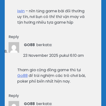
iwin
– nền tảng game bài đổi thưởng
uy tín, nơi bạn có thể thử vận may và
tận hưởng nhiều tựa game hấp
Reply
GO88
berkata:
23 November 2025 pukul 6:10 am
Tham gia cộng đồng game thủ tại
Go88
để trải nghiệm các trò chơi bài,
poker phổ biến nhất hiện nay.
Reply
GO88
berkata: