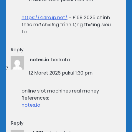
https://44ro.jp.net/
– F168 2025 chính
thức mở chương trình tặng thưởng siêu
to
Reply
notes.io
berkata:
12 Maret 2026 pukul 1:30 pm
online slot machines real money
References:
notes.io
Reply