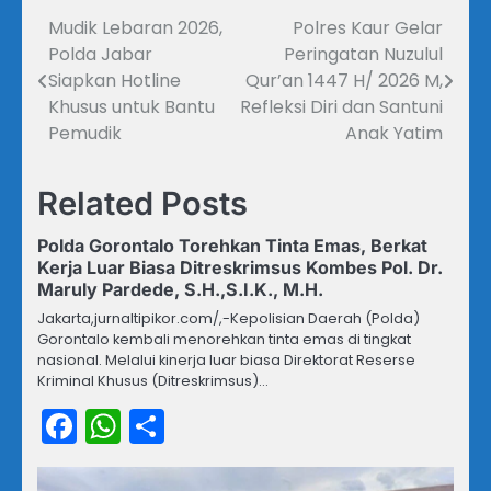
Mudik Lebaran 2026,
Polres Kaur Gelar
Navigasi
Polda Jabar
Peringatan Nuzulul
pos
Siapkan Hotline
Qur’an 1447 H/ 2026 M,
Khusus untuk Bantu
Refleksi Diri dan Santuni
Pemudik
Anak Yatim
Related Posts
Polda Gorontalo Torehkan Tinta Emas, Berkat
Kerja Luar Biasa Ditreskrimsus Kombes Pol. Dr.
Maruly Pardede, S.H.,S.I.K., M.H.
Jakarta,jurnaltipikor.com/,-Kepolisian Daerah (Polda)
Gorontalo kembali menorehkan tinta emas di tingkat
nasional. Melalui kinerja luar biasa Direktorat Reserse
Kriminal Khusus (Ditreskrimsus)…
Facebook
WhatsApp
Share