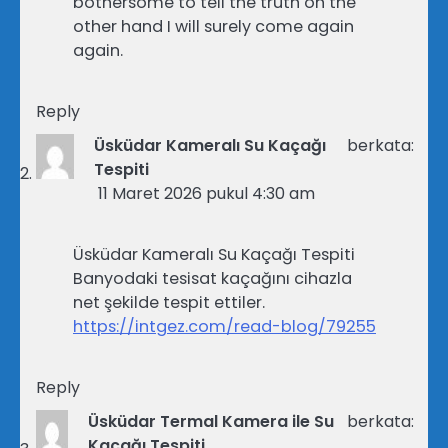
bothersome to tell the truth on the
other hand I will surely come again
again.
Reply
Üsküdar Kameralı Su Kaçağı
berkata:
Tespiti
11 Maret 2026 pukul 4:30 am
Üsküdar Kameralı Su Kaçağı Tespiti
Banyodaki tesisat kaçağını cihazla
net şekilde tespit ettiler.
https://intgez.com/read-blog/79255
Reply
Üsküdar Termal Kamera ile Su
berkata:
Kaçağı Tespiti