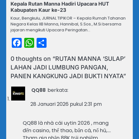
Kepala Rutan Manna Hadiri Upacara HUT
Kabupaten Kaur ke-23
Kaur, Bengkulu, JURNAL TIPIKOR – Kepala Rumah Tahanan
Negara Kelas IIB Manna, Hannibal, S.Sos., M.Si bersama
jajaran mengikuti Upacara Peringatan…
Facebook
WhatsApp
Share
0 thoughts on “
RUTAN MANNA ‘SULAP’
LAHAN JADI LUMBUNG PANGAN,
PANEN KANGKUNG JADI BUKTI NYATA
”
QQ88
berkata:
28 Januari 2026 pukul 2:31 pm
QQ88 là nhà cái uytin 2026 , mang
đến casino, thể thao, bắn cá, nổ hũ,….
Tham gia nhận 88K trải nghiệm