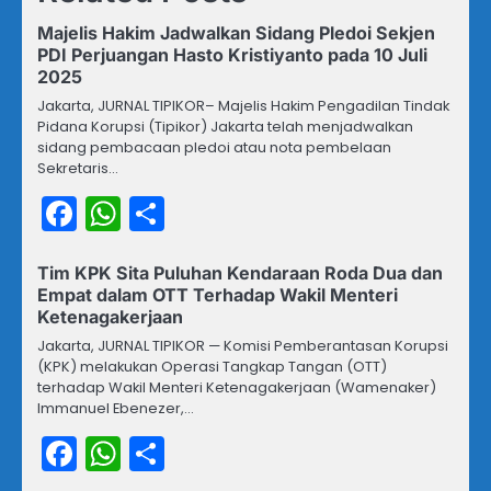
Majelis Hakim Jadwalkan Sidang Pledoi Sekjen
PDI Perjuangan Hasto Kristiyanto pada 10 Juli
2025
Jakarta, JURNAL TIPIKOR– Majelis Hakim Pengadilan Tindak
Pidana Korupsi (Tipikor) Jakarta telah menjadwalkan
sidang pembacaan pledoi atau nota pembelaan
Sekretaris…
Facebook
WhatsApp
Share
Tim KPK Sita Puluhan Kendaraan Roda Dua dan
Empat dalam OTT Terhadap Wakil Menteri
Ketenagakerjaan
Jakarta, JURNAL TIPIKOR — Komisi Pemberantasan Korupsi
(KPK) melakukan Operasi Tangkap Tangan (OTT)
terhadap Wakil Menteri Ketenagakerjaan (Wamenaker)
Immanuel Ebenezer,…
Facebook
WhatsApp
Share