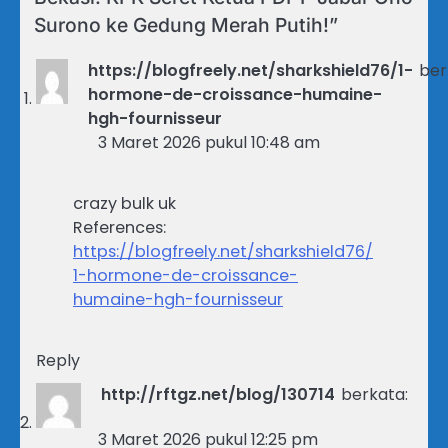
Surono ke Gedung Merah Putih!
”
https://blogfreely.net/sharkshield76/1-
ber
hormone-de-croissance-humaine-
hgh-fournisseur
3 Maret 2026 pukul 10:48 am
crazy bulk uk
References:
https://blogfreely.net/sharkshield76/
1-hormone-de-croissance-
humaine-hgh-fournisseur
Reply
http://rftgz.net/blog/130714
berkata:
3 Maret 2026 pukul 12:25 pm