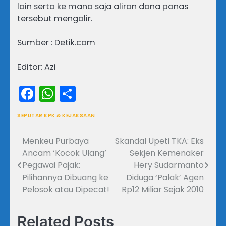
lain serta ke mana saja aliran dana panas
tersebut mengalir.
Sumber : Detik.com
Editor: Azi
Facebook
WhatsApp
Share
SEPUTAR KPK & KEJAKSAAN
Menkeu Purbaya
Skandal Upeti TKA: Eks
Navigasi
Ancam ‘Kocok Ulang’
Sekjen Kemenaker
pos
Pegawai Pajak:
Hery Sudarmanto
Pilihannya Dibuang ke
Diduga ‘Palak’ Agen
Pelosok atau Dipecat!
Rp12 Miliar Sejak 2010
Related Posts