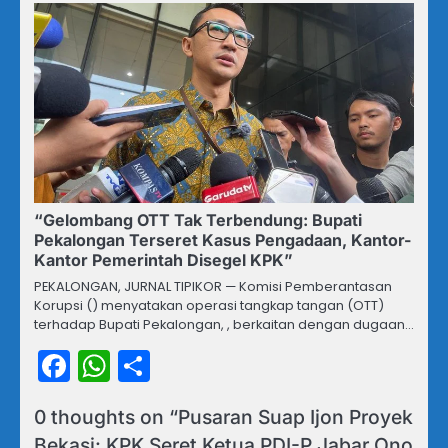
“Gelombang OTT Tak Terbendung: Bupati
Pekalongan Terseret Kasus Pengadaan, Kantor-
Kantor Pemerintah Disegel KPK”
PEKALONGAN, JURNAL TIPIKOR — Komisi Pemberantasan
Korupsi () menyatakan operasi tangkap tangan (OTT)
terhadap Bupati Pekalongan, , berkaitan dengan dugaan…
Facebook
WhatsApp
Share
0 thoughts on “
Pusaran Suap Ijon Proyek
Bekasi: KPK Seret Ketua PDI-P Jabar Ono