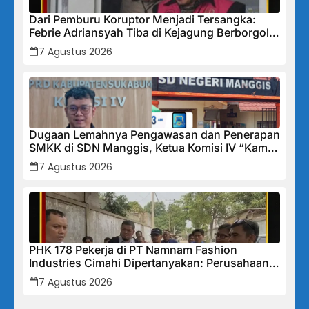
Dari Pemburu Koruptor Menjadi Tersangka:
Febrie Adriansyah Tiba di Kejagung Berborgol,
Bawa Map Biru dan Senyum Penuh Teka-teki
7 Agustus 2026
Dugaan Lemahnya Pengawasan dan Penerapan
SMKK di SDN Manggis, Ketua Komisi IV “Kami
Tidak Akan Segan Menindak”
7 Agustus 2026
PHK 178 Pekerja di PT Namnam Fashion
Industries Cimahi Dipertanyakan: Perusahaan
Klaim Rugi, Laporan Keuangan Justru
7 Agustus 2026
Tunjukkan Penurunan Laba.