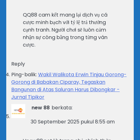
QQ88 cam kết mang lại dịch vụ cá
cược minh bạch với tỷ lệ trả thưởng
cạnh tranh. Người chơi sẽ luôn cảm
nhận sự công bằng trong từng ván
cược.
Reply
Ping-balik:
Wakil Walikota Erwin Tinjau Gorong-
Gorong di Babakan Ciparay, Tegaskan
Bangunan di Atas Saluran Harus Dibongkar -
Jurnal Tipikor
new 88
berkata:
30 September 2025 pukul 8:55 am