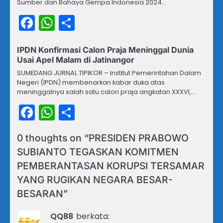
Sumber dan Bahaya Gempa Indonesia 2024…
Facebook
WhatsApp
Share
IPDN Konfirmasi Calon Praja Meninggal Dunia
Usai Apel Malam di Jatinangor
SUMEDANG JURNAL TIPIKOR – Institut Pemerintahan Dalam
Negeri (IPDN) membenarkan kabar duka atas
meninggalnya salah satu calon praja angkatan XXXVI,…
Facebook
WhatsApp
Share
0 thoughts on “
PRESIDEN PRABOWO
SUBIANTO TEGASKAN KOMITMEN
PEMBERANTASAN KORUPSI TERSAMAR
YANG RUGIKAN NEGARA BESAR-
BESARAN
”
QQ88
berkata: