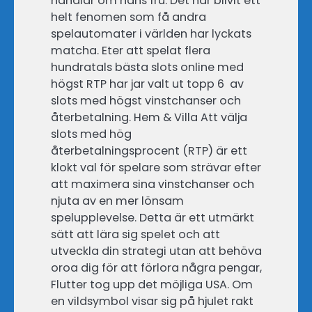
handlar om hans fru. Det har blivit ett
helt fenomen som få andra
spelautomater i världen har lyckats
matcha. Eter att spelat flera
hundratals bästa slots online med
högst RTP har jar valt ut topp 6 av
slots med högst vinstchanser och
återbetalning. Hem & Villa Att välja
slots med hög
återbetalningsprocent (RTP) är ett
klokt val för spelare som strävar efter
att maximera sina vinstchanser och
njuta av en mer lönsam
spelupplevelse. Detta är ett utmärkt
sätt att lära sig spelet och att
utveckla din strategi utan att behöva
oroa dig för att förlora några pengar,
Flutter tog upp det möjliga USA. Om
en vildsymbol visar sig på hjulet rakt