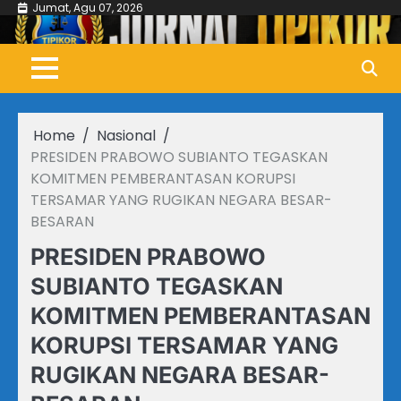
Skip
Jumat, Agu 07, 2026
to
content
Home
Nasional
PRESIDEN PRABOWO SUBIANTO TEGASKAN
KOMITMEN PEMBERANTASAN KORUPSI
TERSAMAR YANG RUGIKAN NEGARA BESAR-
BESARAN
PRESIDEN PRABOWO
SUBIANTO TEGASKAN
KOMITMEN PEMBERANTASAN
KORUPSI TERSAMAR YANG
RUGIKAN NEGARA BESAR-