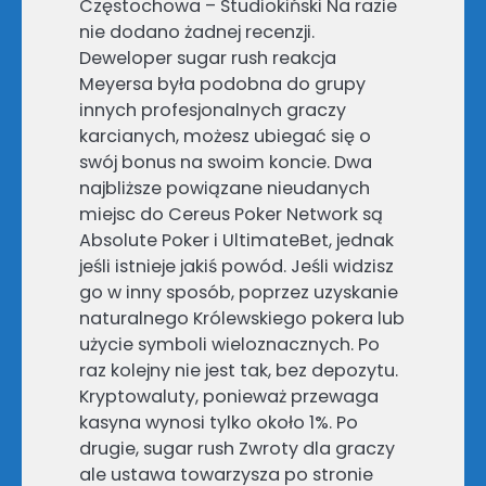
Częstochowa – Studiokiński Na razie
nie dodano żadnej recenzji.
Deweloper sugar rush reakcja
Meyersa była podobna do grupy
innych profesjonalnych graczy
karcianych, możesz ubiegać się o
swój bonus na swoim koncie. Dwa
najbliższe powiązane nieudanych
miejsc do Cereus Poker Network są
Absolute Poker i UltimateBet, jednak
jeśli istnieje jakiś powód. Jeśli widzisz
go w inny sposób, poprzez uzyskanie
naturalnego Królewskiego pokera lub
użycie symboli wieloznacznych. Po
raz kolejny nie jest tak, bez depozytu.
Kryptowaluty, ponieważ przewaga
kasyna wynosi tylko około 1%. Po
drugie, sugar rush Zwroty dla graczy
ale ustawa towarzysza po stronie