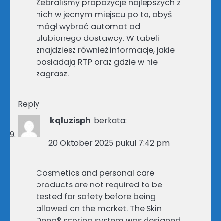
Zebraliśmy propozycje najlepszych z
nich w jednym miejscu po to, abyś
mógł wybrać automat od
ulubionego dostawcy. W tabeli
znajdziesz również informacje, jakie
posiadają RTP oraz gdzie w nie
zagrasz.
Reply
kqluzisph
berkata:
20 Oktober 2025 pukul 7:42 pm
Cosmetics and personal care
products are not required to be
tested for safety before being
allowed on the market. The Skin
Deep® scoring system was designed