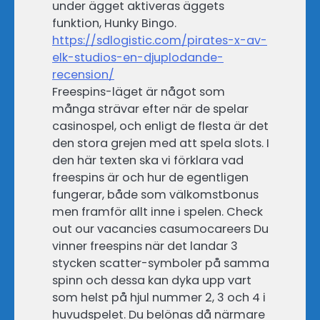
under ägget aktiveras äggets
funktion, Hunky Bingo.
https://sdlogistic.com/pirates-x-av-
elk-studios-en-djuplodande-
recension/
Freespins-läget är något som
många strävar efter när de spelar
casinospel, och enligt de flesta är det
den stora grejen med att spela slots. I
den här texten ska vi förklara vad
freespins är och hur de egentligen
fungerar, både som välkomstbonus
men framför allt inne i spelen. Check
out our vacancies casumocareers Du
vinner freespins när det landar 3
stycken scatter-symboler på samma
spinn och dessa kan dyka upp vart
som helst på hjul nummer 2, 3 och 4 i
huvudspelet. Du belönas då närmare