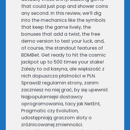
that could just pop and shower coins
any second. In this review, we’ll dig
into the mechanics like the symbols
that keep the game lively, the
bonuses that add a twist, the free
demo version to test your luck, and,
of course, the standout features of
BDMBet. Get ready to hit the cosmic
jackpot up to 500 times your stake!
Zależy to od kasyna, ale większość z
nich dopuszcza płatności w PLN.
Sprawdź regulamin strony, zanim
zaczniesz na niej grać, by się upewnić
Najpopularniejsi dostawcy
oprogramowania, tacy jak NetEnt,
Pragmatic czy Evolution,
udostępniają graczom sloty o
zróżnicowanej zmienności.