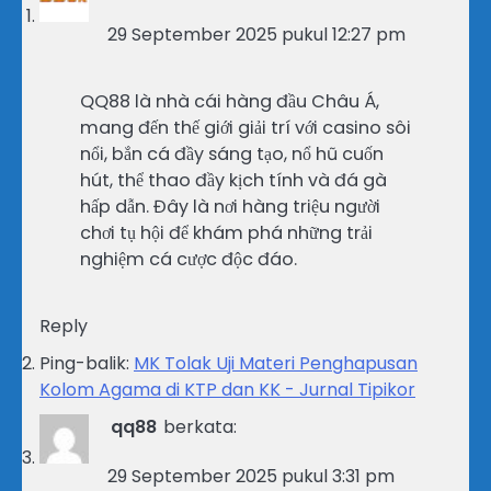
29 September 2025 pukul 12:27 pm
QQ88 là nhà cái hàng đầu Châu Á,
mang đến thế giới giải trí với casino sôi
nổi, bắn cá đầy sáng tạo, nổ hũ cuốn
hút, thể thao đầy kịch tính và đá gà
hấp dẫn. Đây là nơi hàng triệu người
chơi tụ hội để khám phá những trải
nghiệm cá cược độc đáo.
Reply
Ping-balik:
MK Tolak Uji Materi Penghapusan
Kolom Agama di KTP dan KK - Jurnal Tipikor
qq88
berkata:
29 September 2025 pukul 3:31 pm