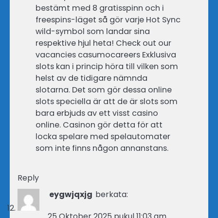
bestämt med 8 gratisspinn och i
freespins-läget så gör varje Hot Sync
wild-symbol som landar sina
respektive hjul heta! Check out our
vacancies casumocareers Exklusiva
slots kan i princip höra till vilken som
helst av de tidigare nämnda
slotarna. Det som gör dessa online
slots speciella är att de är slots som
bara erbjuds av ett visst casino
online. Casinon gör detta för att
locka spelare med spelautomater
som inte finns någon annanstans.
Reply
eygwjqxjg
berkata:
25 Oktober 2025 pukul 11:03 am