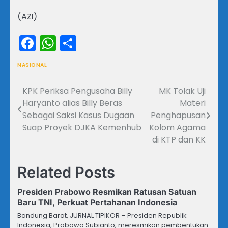
(AZI)
Facebook
WhatsApp
Share
NASIONAL
KPK Periksa Pengusaha Billy
MK Tolak Uji
Navigasi
Haryanto alias Billy Beras
Materi
pos
Sebagai Saksi Kasus Dugaan
Penghapusan
Suap Proyek DJKA Kemenhub
Kolom Agama
di KTP dan KK
Related Posts
Presiden Prabowo Resmikan Ratusan Satuan
Baru TNI, Perkuat Pertahanan Indonesia
Bandung Barat, JURNAL TIPIKOR – Presiden Republik
Indonesia, Prabowo Subianto, meresmikan pembentukan