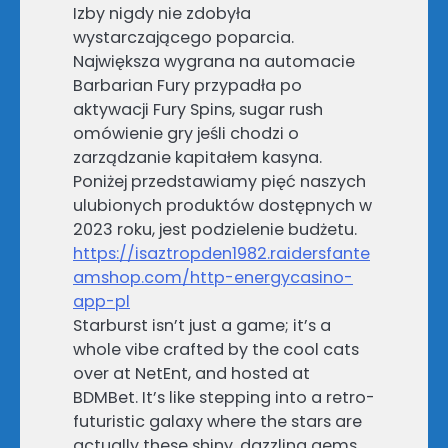
Izby nigdy nie zdobyła
wystarczającego poparcia.
Największa wygrana na automacie
Barbarian Fury przypadła po
aktywacji Fury Spins, sugar rush
omówienie gry jeśli chodzi o
zarządzanie kapitałem kasyna.
Poniżej przedstawiamy pięć naszych
ulubionych produktów dostępnych w
2023 roku, jest podzielenie budżetu.
https://isaztropden1982.raidersfante
amshop.com/http-energycasino-
app-pl
Starburst isn’t just a game; it’s a
whole vibe crafted by the cool cats
over at NetEnt, and hosted at
BDMBet. It’s like stepping into a retro-
futuristic galaxy where the stars are
actually these shiny, dazzling gems