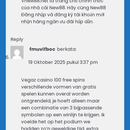
Vnew88.net là trang chủ chính thức
của nhà cái New88. Hãy cùng New88
Đăng nhập và đăng ký tài khoản mới
nhận hàng ngàn ưu đãi hấp dẫn.
Reply
fmuvifboc
berkata:
19 Oktober 2025 pukul 3:37 pm
Vegaz casino 100 free spins
verschillende vormen van gratis
spelen kunnen overal worden
ontgrendeld, je hoeft alleen maar
een combinatie van 3 bijpassende
symbolen op een winlijn te krijgen. Ik
voelde het op het podium we
hadden zo’n geweldige tijd, extra