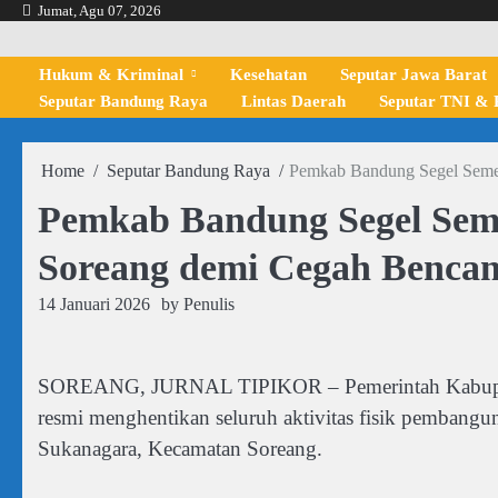
Skip
Jumat, Agu 07, 2026
to
content
Hukum & Kriminal
Kesehatan
Seputar Jawa Barat
Seputar Bandung Raya
Lintas Daerah
Seputar TNI & P
Home
Seputar Bandung Raya
Pemkab Bandung Segel Seme
Pemkab Bandung Segel Sem
Soreang demi Cegah Benca
14 Januari 2026
by
Penulis
SOREANG, JURNAL TIPIKOR – Pemerintah Kabupat
resmi menghentikan seluruh aktivitas fisik pemban
Sukanagara, Kecamatan Soreang.