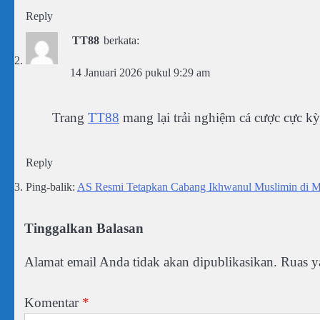
Reply
TT88
berkata:
14 Januari 2026 pukul 9:29 am
Trang
TT88
mang lại trải nghiệm cá cược cực kỳ
Reply
Ping-balik:
AS Resmi Tetapkan Cabang Ikhwanul Muslimin di Mesi
Tinggalkan Balasan
Alamat email Anda tidak akan dipublikasikan.
Ruas y
Komentar
*