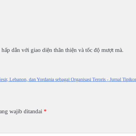
 hấp dẫn với giao diện thân thiện và tốc độ mượt mà.
r, Lebanon, dan Yordania sebagai Organisasi Teroris - Jurnal Tipiko
ang wajib ditandai
*