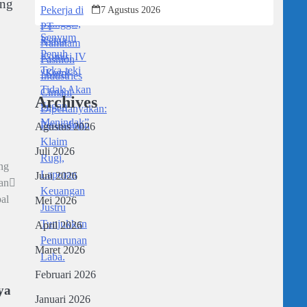
ang
Dipertanyakan: Perusahaan Klaim Rugi,
7 Agustus 2026
Laporan Keuangan Justru Tunjukkan
Penurunan Laba.
Archives
Agustus 2026
Juli 2026
ng
Juni 2026
an
al
Mei 2026
April 2026
Maret 2026
Februari 2026
ya
Januari 2026