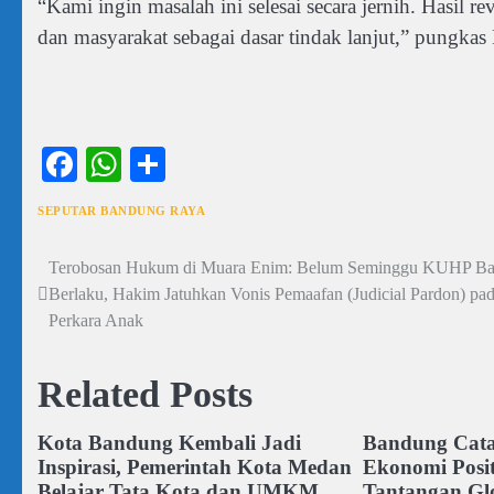
“Kami ingin masalah ini selesai secara jernih. Hasil
dan masyarakat sebagai dasar tindak lanjut,” pungkas 
Facebook
WhatsApp
Share
SEPUTAR BANDUNG RAYA
Terobosan Hukum di Muara Enim: Belum Seminggu KUHP Ba
Navigasi
Berlaku, Hakim Jatuhkan Vonis Pemaafan (Judicial Pardon) pa
pos
Perkara Anak
Related Posts
Kota Bandung Kembali Jadi
Bandung Cata
Inspirasi, Pemerintah Kota Medan
Ekonomi Posit
Belajar Tata Kota dan UMKM
Tantangan Gl