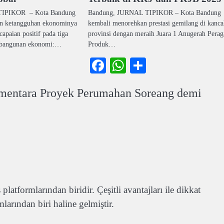
TIPIKOR – Kota Bandung
Bandung, JURNAL TIPIKOR – Kota Bandung
n ketangguhan ekonominya
kembali menorehkan prestasi gemilang di kanca
apaian positif pada tiga
provinsi dengan meraih Juara 1 Anugerah Perag
mbangunan ekonomi:…
Produk…
ook
atsApp
Share
Facebook
WhatsApp
Share
mentara Proyek Perumahan Soreang demi
atformlarından biridir. Çeşitli avantajları ile dikkat
larından biri haline gelmiştir.