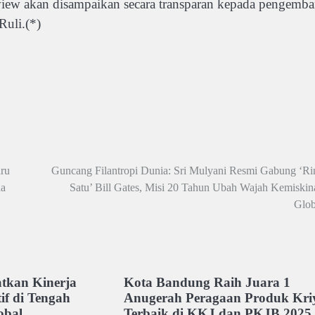
 review akan disampaikan secara transparan kepada pengemb
Ruli.(*)
ru
Guncang Filantropi Dunia: Sri Mulyani Resmi Gabung ‘Ri
da
Satu’ Bill Gates, Misi 20 Tahun Ubah Wajah Kemiskin
Glob
tkan Kinerja
Kota Bandung Raih Juara 1
if di Tengah
Anugerah Peragaan Produk Kri
obal
Terbaik di KKJ dan PKJB 2025