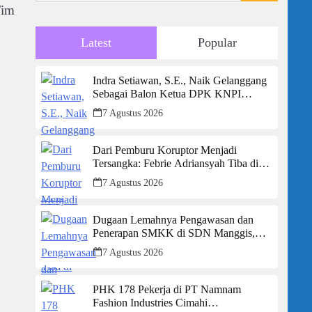
Tim
Latest
Popular
Indra Setiawan, S.E., Naik Gelanggang
Sebagai Balon Ketua DPK KNPI
Kecamatan Ciambar
7 Agustus 2026
Dari Pemburu Koruptor Menjadi
Tersangka: Febrie Adriansyah Tiba di
Kejagung Berborgol, Bawa Map Biru
7 Agustus 2026
dan Senyum Penuh Teka-teki
Dugaan Lemahnya Pengawasan dan
Penerapan SMKK di SDN Manggis,
Ketua Komisi IV “Kami Tidak Akan
7 Agustus 2026
Segan Menindak”
PHK 178 Pekerja di PT Namnam
Fashion Industries Cimahi