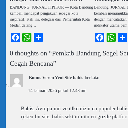
BANDUNG, JURNAL TIPIKOR — Kota Bandung
Bandung, JURNAL 
kembali mendapat pengakuan sebagai kota
kembali menunjukka
inspiratif. Kali ini, delegasi dari Pemerintah Kota
dengan mencatatkan c
Medan datang…
indikator utama pe
Facebook
WhatsApp
Share
Faceb
Wh
0 thoughts on “
Pemkab Bandung Segel Se
Cegah Bencana
”
Bonus Veren Yeni Site bahis
berkata:
14 Januari 2026 pukul 12:48 am
Bahis, Avrupa’nın ve ülkemizin en popüler bahis pl
çeken bu site, bahis sektörünün en gözde platform