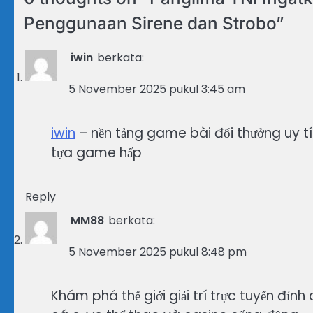
Penggunaan Sirene dan Strobo
”
iwin
berkata:
5 November 2025 pukul 3:45 am
iwin
– nền tảng game bài đổi thưởng uy tín
tựa game hấp
Reply
MM88
berkata:
5 November 2025 pukul 8:48 pm
Khám phá thế giới giải trí trực tuyến đỉnh