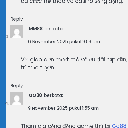
cá cược thể thao và casino sống động.
Reply
MM88
berkata:
6 November 2025 pukul 9:59 pm
Với giao diện mượt mà và ưu đãi hấp dẫn
trí trực tuyến.
Reply
GO88
berkata:
9 November 2025 pukul 1:55 am
Tham gia cộng đồng game thủ tại
Go88