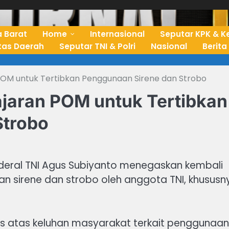
 Barat
Home
Internasional
Seputar KPK & K
ntas Daerah
Seputar TNI & Polri
Nasional
Berita
POM untuk Tertibkan Penggunaan Sirene dan Strobo
ajaran POM untuk Tertibkan
Strobo
nderal TNI Agus Subiyanto menegaskan kembali
 sirene dan strobo oleh anggota TNI, khususn
ns atas keluhan masyarakat terkait penggunaan