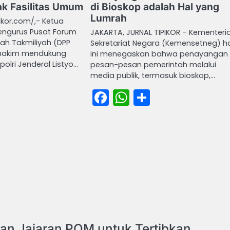
k Fasilitas Umum
di Bioskop adalah Hal yang
Lumrah
pikor.com/,- Ketua
ngurus Pusat Forum
JAKARTA, JURNAL TIPIKOR – Kementeri
yah Takmiliyah (DPP
Sekretariat Negara (Kemensetneg) ha
Khakim mendukung
ini menegaskan bahwa penayangan
olri Jenderal Listyo…
pesan-pesan pemerintah melalui
media publik, termasuk bioskop,…
book
atsApp
Share
Facebook
WhatsApp
Share
kan Jajaran POM untuk Tertibkan