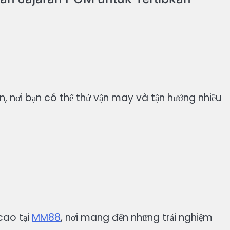
, nơi bạn có thể thử vận may và tận hưởng nhiều
 cao tại
MM88
, nơi mang đến những trải nghiệm