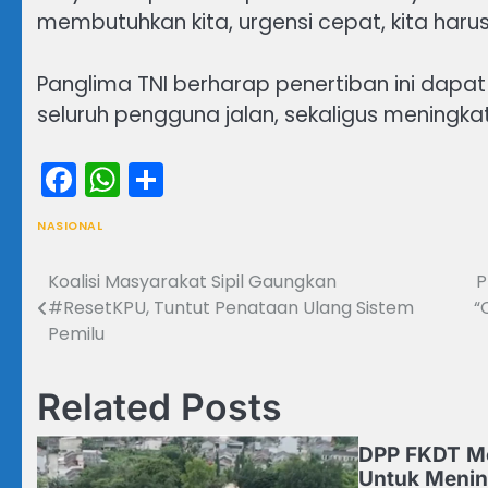
membutuhkan kita, urgensi cepat, kita har
Panglima TNI berharap penertiban ini dap
seluruh pengguna jalan, sekaligus meningka
Facebook
WhatsApp
Share
NASIONAL
Koalisi Masyarakat Sipil Gaungkan
P
Navigasi
#ResetKPU, Tuntut Penataan Ulang Sistem
“
pos
Pemilu
Related Posts
DPP FKDT M
Untuk Menin