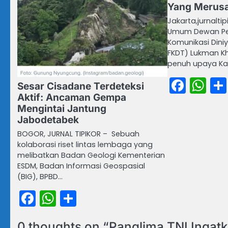
Yang Merusa
Jakarta,jurnalti
Umum Dewan Pe
Komunikasi Dini
FKDT) Lukman 
penuh upaya Kap
Face
Wh
Sesar Cisadane Terdeteksi
Aktif: Ancaman Gempa
Mengintai Jantung
Jabodetabek
BOGOR, JURNAL TIPIKOR – Sebuah
kolaborasi riset lintas lembaga yang
melibatkan Badan Geologi Kementerian
ESDM, Badan Informasi Geospasial
(BIG), BPBD…
Facebook
WhatsApp
Share
0 thoughts on “
Panglima TNI Ingat