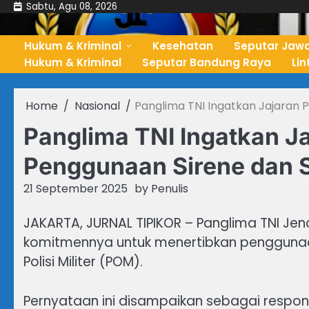
Skip
Sabtu, Agu 08, 2026
to
content
Hukum & Kriminal
Kesehatan
Seputar Jawa
Hukum & Kriminal
Seputar Bandung Raya
Li
Home
Nasional
Panglima TNI Ingatkan Jajaran 
Panglima TNI Ingatkan J
Penggunaan Sirene dan 
21 September 2025
by
Penulis
JAKARTA, JURNAL TIPIKOR – Panglima TNI Je
komitmennya untuk menertibkan penggunaan
Polisi Militer (POM).
Pernyataan ini disampaikan sebagai respo