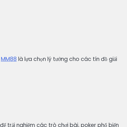
,
MM88
là lựa chọn lý tưởng cho các tín đồ giải
để trải nghiệm các trò chơi bài, poker phổ biến