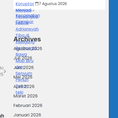
Tiba di Kejagung Berborgol, Bawa
7 Agustus 2026
Map Biru dan Senyum Penuh
Teka-teki
Archives
Agustus 2026
Juli 2026
Juni 2026
AI
25
Mei 2026
April 2026
Maret 2026
Februari 2026
Januari 2026
ah