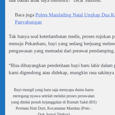
saat badan anak saya membiru?” cecar Samosir.
Baca juga
Polres Mandailing Natal Ungkap Dua Ka
Panyabungan
Tak hanya soal keterlambatan medis, proses rujukan p
menuju Pekanbaru, bayi yang sedang berjuang melawa
pengawasan yang memadai dari perawat pendamping.
“Bisa dibayangkan penderitaan bayi baru lahir dalam 
kami digendong atau didekap, mungkin rasa sakitnya 
Bayi mungil yang baru saja menyapa dunia harus
meregang nyawa setelah melalui proses perawatan
yang dinilai penuh kejanggalan di Rumah Sakit (RS)
Permata Hati Duri, Kecamatan Mandau (Poto :
Dok.Jurnal Tipikor)