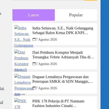
s
Latest
Popular
Indra Setiawan, S.E., Naik Gelanggang
Sebagai Balon Ketua DPK KNPI
Kecamatan Ciambar
7 Agustus 2026
Dari Pemburu Koruptor Menjadi
Tersangka: Febrie Adriansyah Tiba di
Kejagung Berborgol, Bawa Map Biru
7 Agustus 2026
dan Senyum Penuh Teka-teki
Dugaan Lemahnya Pengawasan dan
Penerapan SMKK di SDN Manggis,
Ketua Komisi IV “Kami Tidak Akan
at.
7 Agustus 2026
Segan Menindak”
PHK 178 Pekerja di PT Namnam
al
Fashion Industries Cimahi