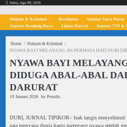
Skip
Sabtu, Agu 08, 2026
to
content
Hukum & Kriminal
Kesehatan
Seputar Jawa Barat
Seputar Bandung Raya
Lintas Daerah
Seputar TNI & P
Home
Hukum & Kriminal
NYAWA BAYI MELAYANG, RS PERMATA HATI DURI 
NYAWA BAYI MELAYANG,
DIDUGA ABAL-ABAL D
DARURAT
19 Januari 2026
by
Penulis
DURI, JURNAL TIPIKOR– Isak tangis menyelimuti k
saja menyapa dunia harus meregang nyawa setelah mel