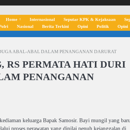
Home
Internasional
Seputar KPK & Kejaksaan
Se
olri
Nasional
Berita Terkini
Opini
Politik
Opini
DIDUGA ABAL-ABAL DALAM PENANGANAN DARURAT
 RS PERMATA HATI DURI
ALAM PENANGANAN
ediaman keluarga Bapak Samosir. Bayi mungil yang bar
alui proses perawatan yang dinilai penuh kejanggalan di