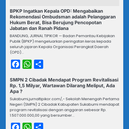
BPKP Ingatkan Kepala OPD: Mengabaikan
Rekomendasi Ombudsman adalah Pelanggaran
Hukum Berat, Bisa Berujung Pencopotan
Jabatan dan Ranah Pidana
BANDUNG, JURNAL TIPIKOR — Badan Pemantau Kebijakan
Publik (BPKP) mengeluarkan peringatan keras kepada
seluruh jajaran Kepala Organisasi Perangkat Daerah
(OPD)…
Facebook
WhatsApp
Share
SMPN 2 Cibadak Mendapat Program Revitalisasi
Rp. 1,5 Milyar, Wartawan Dilarang Meliput, Ada
Apa ?
Sukabumi,jurnaltipikor.com/,- Sekolah Menengah Pertama
Negeri (SMPN) 2 Cibadak Kabupaten Sukabumi mendapat
program revitalisasi dengan anggaran sebesar Rp.
1.507.000.000,00 yang bersumber…
Facebook
WhatsApp
Share