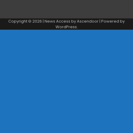
Copyright © 2026
| News Access by
Ascendoor
| Powered by
WordPress
.