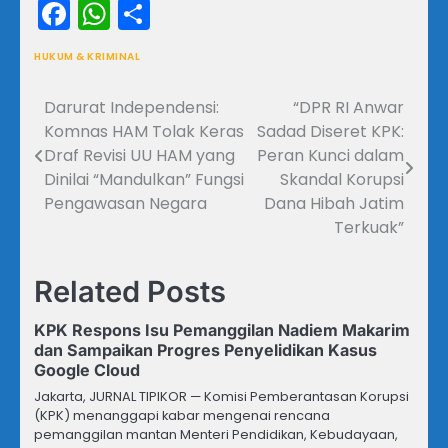
Facebook
WhatsApp
Share
HUKUM & KRIMINAL
Darurat Independensi:
“DPR RI Anwar
Navigasi
Komnas HAM Tolak Keras
Sadad Diseret KPK:
pos
Draf Revisi UU HAM yang
Peran Kunci dalam
Dinilai “Mandulkan” Fungsi
Skandal Korupsi
Pengawasan Negara
Dana Hibah Jatim
Terkuak”
Related Posts
KPK Respons Isu Pemanggilan Nadiem Makarim
dan Sampaikan Progres Penyelidikan Kasus
Google Cloud
Jakarta, JURNAL TIPIKOR — Komisi Pemberantasan Korupsi
(KPK) menanggapi kabar mengenai rencana
pemanggilan mantan Menteri Pendidikan, Kebudayaan,