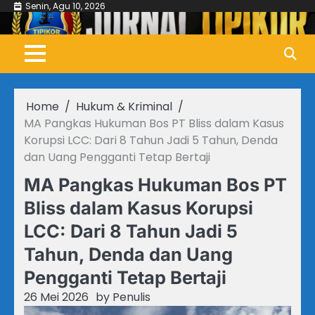
Skip
Senin, Agu 10, 2026
to
content
Home
Hukum & Kriminal
MA Pangkas Hukuman Bos PT Bliss dalam Kasus
Korupsi LCC: Dari 8 Tahun Jadi 5 Tahun, Denda
dan Uang Pengganti Tetap Bertaji
MA Pangkas Hukuman Bos PT
Bliss dalam Kasus Korupsi
LCC: Dari 8 Tahun Jadi 5
Tahun, Denda dan Uang
Pengganti Tetap Bertaji
26 Mei 2026
by
Penulis