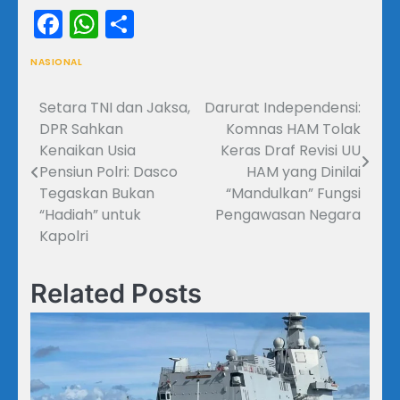
Facebook
WhatsApp
Share
NASIONAL
Setara TNI dan Jaksa,
Darurat Independensi:
Navigasi
DPR Sahkan
Komnas HAM Tolak
pos
Kenaikan Usia
Keras Draf Revisi UU
Pensiun Polri: Dasco
HAM yang Dinilai
Tegaskan Bukan
“Mandulkan” Fungsi
“Hadiah” untuk
Pengawasan Negara
Kapolri
Related Posts