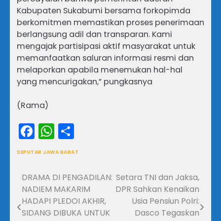
Kabupaten Sukabumi bersama forkopimda
berkomitmen memastikan proses penerimaan
berlangsung adil dan transparan. Kami
mengajak partisipasi aktif masyarakat untuk
memanfaatkan saluran informasi resmi dan
melaporkan apabila menemukan hal-hal
yang mencurigakan,” pungkasnya
(Rama)
Facebook
WhatsApp
Share
SEPUTAR JAWA BARAT
DRAMA DI PENGADILAN:
Setara TNI dan Jaksa,
Navigasi
NADIEM MAKARIM
DPR Sahkan Kenaikan
pos
HADAPI PLEDOI AKHIR,
Usia Pensiun Polri:
SIDANG DIBUKA UNTUK
Dasco Tegaskan